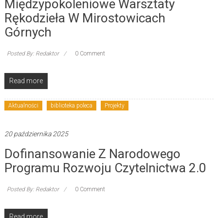
Międzypokoleniowe Warsztaty
Rękodzieła W Mirostowicach
Górnych
Posted By: Redaktor
0 Comment
Read more
Aktualności
biblioteka poleca
Projekty
20 października 2025
Dofinansowanie Z Narodowego
Programu Rozwoju Czytelnictwa 2.0
Posted By: Redaktor
0 Comment
Read more