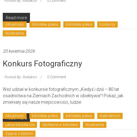
Posted By: Redaktor
0 Comment
Read more
Aktualności
biblioteka poleca
biblioteka poleca
Konkursy
Wydarzenia
20 kwietnia 2026
Konkurs Fotograficzny
Posted By: Redaktor
0 Comment
Weź udział w konkursie fotograficznym „Kiedyś i dziś – 80 lat
osadnictwa na Ziemiach Zachodnich w obiektywie”! Pokaż, jak
zmieniały się nasze miejscowości, ludzie
Aktualności
biblioteka poleca
biblioteka poleca
Kalendarium
Read more
Lekcje biblioteczne
Spotkania w bibliotece
Wydarzenia
Zajęcia z dziećmi