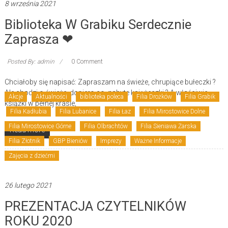
8 września 2021
Biblioteka W Grabiku Serdecznie
Zaprasza ❤
Posted By: admin
0 Comment
Chciałoby się napisać: Zapraszam na świeże, chrupiące bułeczki ?
Ale chodzi o świeże, dopiero co, nabyte książeczki ? A właściwie
Akcje
Aktualności
biblioteka poleca
Filia Drożków
Filia Grabik
książki w pełnej krasie,
Filia Kadłubia
Filia Lubanice
Filia Łaz
Filia Mirostowice Dolne
Filia Mirostowice Górne
Filia Olbrachtów
Filia Sieniawa Żarska
Read more
Filia Złotnik
GBP Bieniów
Imprezy
Ważne Informacje
Zajęcia z dziećmi
26 lutego 2021
PREZENTACJA CZYTELNIKÓW
ROKU 2020