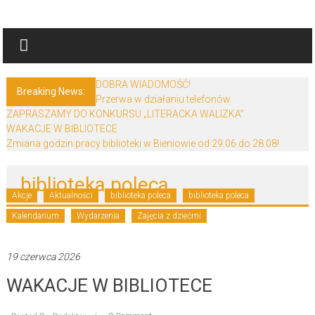
Skip
Biblioteki
to
content
Gminy
Żary
DOBRA WIADOMOŚĆ!
Breaking News:
Przerwa w działaniu telefonów
Biblioteki
ZAPRASZAMY DO KONKURSU „LITERACKA WALIZKA”
Gminy
WAKACJE W BIBLIOTECE
Żary
Zmiana godzin pracy biblioteki w Bieniowie od 29.06 do 28.08!
to
zespół
biblioteka poleca
bibliotek
Akcje
Aktualności
biblioteka poleca
biblioteka poleca
mieszczący
Kalendarium
Wydarzenia
Zajęcia z dziećmi
się
w
19 czerwca 2026
Powiecie
Żarskim.
WAKACJE W BIBLIOTECE