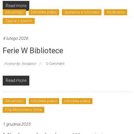
Read more
Aktualności
biblioteka poleca
Spotkania w bibliotece
Wydarzenia
Zajęcia z dziećmi
4 lutego 2026
Ferie W Bibliotece
Posted By: Redaktor
0 Comment
Read more
Aktualności
biblioteka poleca
biblioteka poleca
Filia Mirostowice Górne
1 grudnia 2025