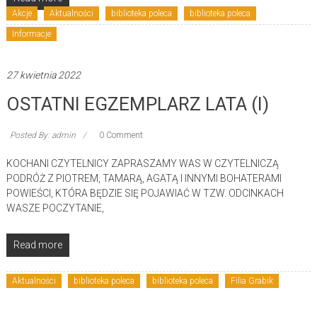
Akcje
Aktualności
biblioteka poleca
biblioteka poleca
Informacje
27 kwietnia 2022
OSTATNI EGZEMPLARZ LATA (I)
Posted By: admin
0 Comment
KOCHANI CZYTELNICY ZAPRASZAMY WAS W CZYTELNICZĄ
PODRÓŻ Z PIOTREM, TAMARĄ, AGATĄ I INNYMI BOHATERAMI
POWIEŚCI, KTÓRA BĘDZIE SIĘ POJAWIAĆ W TZW. ODCINKACH
WASZE POCZYTANIE,
Read more
Aktualności
biblioteka poleca
biblioteka poleca
Filia Grabik