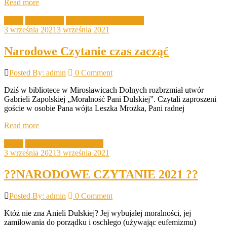
Read more
Akcje
Aktualności
Filia Mirostowice Dolne
3 września 2021
3 września 2021
Narodowe Czytanie czas zacząć
Posted By: admin
0 Comment
Dziś w bibliotece w Mirosławicach Dolnych rozbrzmiał utwór
Gabrieli Zapolskiej „Moralność Pani Dulskiej”. Czytali zaproszeni
goście w osobie Pana wójta Leszka Mrożka, Pani radnej
Read more
Akcje
Filia Mirostowice Dolne
3 września 2021
3 września 2021
??NARODOWE CZYTANIE 2021 ??
Posted By: admin
0 Comment
Któż nie zna Anieli Dulskiej? Jej wybujałej moralności, jej
zamiłowania do porządku i oschłego (używając eufemizmu)