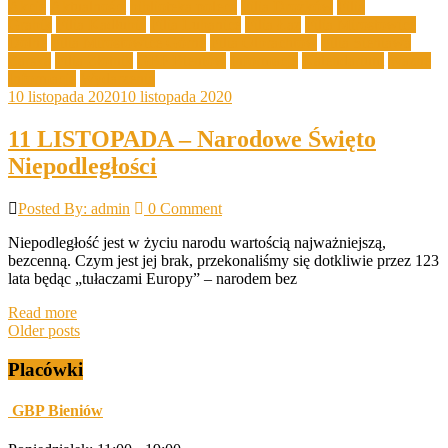
Akcje
Aktualności
biblioteka poleca
Filia Drożków
Filia
Grabik
Filia Kadłubia
Filia Lubanice
Filia Łaz
Filia Mirostowice
Dolne
Filia Mirostowice Górne
Filia Olbrachtów
Filia Sieniawa
Żarska
Filia Złotnik
GBP Bieniów
Informacje
Kalendarium
Ważne
Informacje
Wydarzenia
10 listopada 2020
10 listopada 2020
11 LISTOPADA – Narodowe Święto
Niepodległości
Posted By: admin
0 Comment
Niepodległość jest w życiu narodu wartością najważniejszą,
bezcenną. Czym jest jej brak, przekonaliśmy się dotkliwie przez 123
lata będąc „tułaczami Europy” – narodem bez
Read more
Posts
Older posts
navigation
Placówki
GBP Bieniów