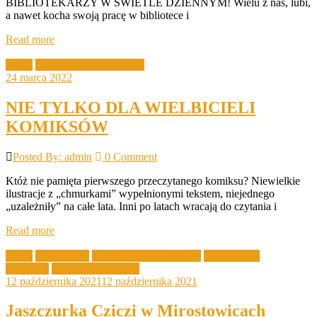
BIBLIOTEKARZY W ŚWIETLE DZIENNYM! Wielu z nas, lubi,
a nawet kocha swoją pracę w bibliotece i
Read more
Akcje
Filia Mirostowice Dolne
24 marca 2022
NIE TYLKO DLA WIELBICIELI
KOMIKSÓW
Posted By: admin
0 Comment
Któż nie pamięta pierwszego przeczytanego komiksu? Niewielkie
ilustracje z „chmurkami” wypełnionymi tekstem, niejednego
„uzależniły” na całe lata. Inni po latach wracają do czytania i
Read more
Akcje
Aktualności
Filia Mirostowice Dolne
Spotkania w
bibliotece
Spotkanie autorskie
12 października 2021
12 października 2021
Jaszczurka Cziczi w Mirostowicach