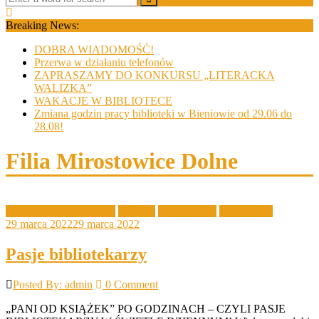
Breaking News:
DOBRA WIADOMOŚĆ!
Przerwa w działaniu telefonów
ZAPRASZAMY DO KONKURSU „LITERACKA
WALIZKA”
WAKACJE W BIBLIOTECE
Zmiana godzin pracy biblioteki w Bieniowie od 29.06 do
28.08!
Filia Mirostowice Dolne
Filia Mirostowice Dolne
Imprezy
Kalendarium
Wydarzenia
29 marca 2022
29 marca 2022
Pasje bibliotekarzy
Posted By: admin
0 Comment
„PANI OD KSIĄŻEK” PO GODZINACH – CZYLI PASJE