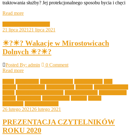
traktowania służby? Jej protekcjonalnego sposobu bycia i chęci
Read more
Filia Mirostowice Dolne
21 lipca 2021
21 lipca 2021
☀?☀? Wakacje w Mirostowicach
Dolnych ☀?☀?
Posted By: admin
0 Comment
Read more
Akcje
Aktualności
biblioteka poleca
Filia Drożków
Filia
Grabik
Filia Kadłubia
Filia Lubanice
Filia Łaz
Filia Mirostowice
Dolne
Filia Mirostowice Górne
Filia Olbrachtów
Filia Sieniawa
Żarska
Filia Złotnik
GBP Bieniów
Imprezy
Ważne
Informacje
Zajęcia z dziećmi
26 lutego 2021
26 lutego 2021
PREZENTACJA CZYTELNIKÓW
ROKU 2020