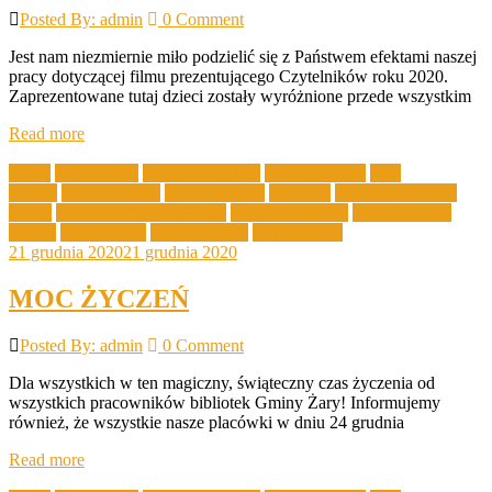
Posted By: admin
0 Comment
Jest nam niezmiernie miło podzielić się z Państwem efektami naszej
pracy dotyczącej filmu prezentującego Czytelników roku 2020.
Zaprezentowane tutaj dzieci zostały wyróżnione przede wszystkim
Read more
Akcje
Aktualności
biblioteka poleca
Filia Drożków
Filia
Grabik
Filia Kadłubia
Filia Lubanice
Filia Łaz
Filia Mirostowice
Dolne
Filia Mirostowice Górne
Filia Olbrachtów
Filia Sieniawa
Żarska
Filia Złotnik
GBP Bieniów
Kalendarium
21 grudnia 2020
21 grudnia 2020
MOC ŻYCZEŃ
Posted By: admin
0 Comment
Dla wszystkich w ten magiczny, świąteczny czas życzenia od
wszystkich pracowników bibliotek Gminy Żary! Informujemy
również, że wszystkie nasze placówki w dniu 24 grudnia
Read more