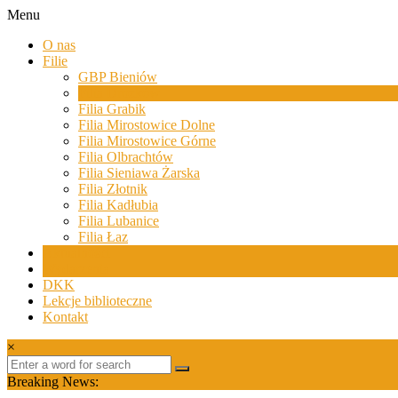
Skip
Menu
to
Biblioteki
O nas
content
Gminy
Filie
Żary
GBP Bieniów
Filia Drożków
Biblioteki
Filia Grabik
Gminy
Filia Mirostowice Dolne
Żary
Filia Mirostowice Górne
to
Filia Olbrachtów
zespół
Filia Sieniawa Żarska
bibliotek
Filia Złotnik
mieszczący
Filia Kadłubia
się
Filia Lubanice
w
Filia Łaz
Powiecie
Aktualności
Żarskim.
Wydarzenia
DKK
Lekcje biblioteczne
Kontakt
×
Breaking News: