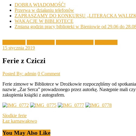
DOBRA WIADOMOŚĆ!
Przerwa w działaniu telefonów
ZAPRASZAMY DO KONKURSU „LITERACKA WALIZ
WAKACJE W BIBLIOTECE
Zmiana godzin pracy biblioteki w Bieniowie od 29.06 do 28.0
Aktualności
Filia Drożków
Spotkanie autorskie
Wydarzenia
15 stycznia 2019
Ferie z Cziczi
Posted By: admin
0 Comment
Ferie zimowe w Bibliotece w Drożkowie rozpoczęliśmy od spotkania 
nazwie „Żar Serca” prowadzonego przez autorkę. Następnie mali czyt
zakupienia książki z autografem.
Post
Słodkie ferie
Łaz karnawałowo
navigation
You May Also Like