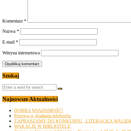
Komentarz
*
Nazwa
*
E-mail
*
Witryna internetowa
Szukaj
Najnowsze Aktualności
DOBRA WIADOMOŚĆ!
Przerwa w działaniu telefonów
ZAPRASZAMY DO KONKURSU „LITERACKA WALIZ
WAKACJE W BIBLIOTECE