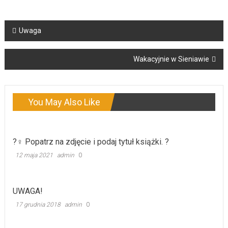
Post
Uwaga
navigation
Wakacyjnie w Sieniawie
You May Also Like
?️‍♀️ Popatrz na zdjęcie i podaj tytuł książki. ?
12 maja 2021
admin
0
UWAGA!
17 grudnia 2018
admin
0