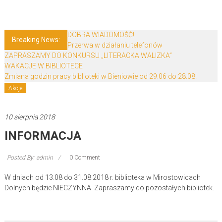
Skip
Biblioteki
to
content
Gminy
DOBRA WIADOMOŚĆ!
Breaking News:
Przerwa w działaniu telefonów
Żary
ZAPRASZAMY DO KONKURSU „LITERACKA WALIZKA”
WAKACJE W BIBLIOTECE
Biblioteki
Zmiana godzin pracy biblioteki w Bieniowie od 29.06 do 28.08!
Gminy
Akcje
Żary
to
10 sierpnia 2018
zespół
INFORMACJA
bibliotek
mieszczący
się
Posted By: admin
0 Comment
w
W dniach od 13.08 do 31.08.2018 r. biblioteka w Mirostowicach
Powiecie
Dolnych będzie NIECZYNNA. Zapraszamy do pozostałych bibliotek.
Żarskim.