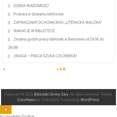
DOBRA WIADOMOŚĆ!
Przerwa w działaniu telefonów
ZAPRASZAMY DO KONKURSU „LITERACKA WALIZKA”
WAKACJE W BIBLIOTECE
Zmiana godzin pracy biblioteki w Bieniowie od 29.06 do
28.08!
UWAGA – PRACA SZUKA CZŁOWIEKA!
A
A
A
Copyright © 2026
Biblioteki Gminy Żary
. All rights reserved. Theme:
ColorNews
by ThemeGrill. Powered by
WordPress
.
Accessibility Toolbar