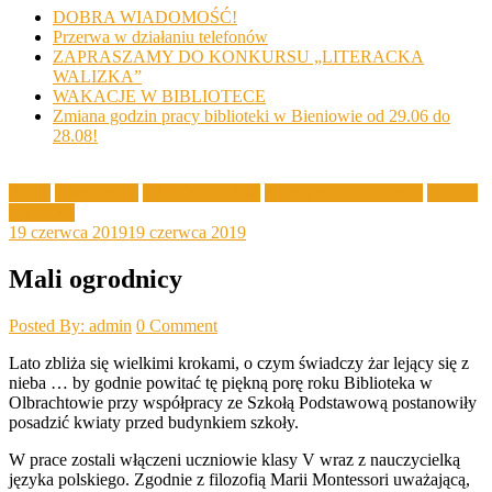
DOBRA WIADOMOŚĆ!
Przerwa w działaniu telefonów
ZAPRASZAMY DO KONKURSU „LITERACKA
WALIZKA”
WAKACJE W BIBLIOTECE
Zmiana godzin pracy biblioteki w Bieniowie od 29.06 do
28.08!
Akcje
Aktualności
Filia Olbrachtów
Spotkania w bibliotece
Zajęcia
z dziećmi
19 czerwca 2019
19 czerwca 2019
Mali ogrodnicy
Posted By: admin
0 Comment
Lato zbliża się wielkimi krokami, o czym świadczy żar lejący się z
nieba … by godnie powitać tę piękną porę roku Biblioteka w
Olbrachtowie przy współpracy ze Szkołą Podstawową postanowiły
posadzić kwiaty przed budynkiem szkoły.
W prace zostali włączeni uczniowie klasy V wraz z nauczycielką
języka polskiego. Zgodnie z filozofią Marii Montessori uważającą,