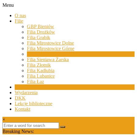
Skip
Menu
to
Biblioteki
O nas
content
Gminy
Filie
Żary
GBP Bieniów
Filia Drożków
Biblioteki
Filia Grabik
Gminy
Filia Mirostowice Dolne
Żary
Filia Mirostowice Górne
to
Filia Olbrachtów
zespół
Filia Sieniawa Żarska
bibliotek
Filia Złotnik
mieszczący
Filia Kadłubia
się
Filia Lubanice
w
Filia Łaz
Powiecie
Aktualności
Żarskim.
Wydarzenia
DKK
Lekcje biblioteczne
Kontakt
×
Breaking News: