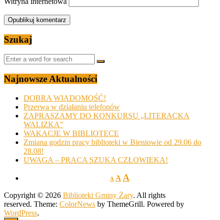
Witryna internetowa
Szukaj
Najnowsze Aktualności
DOBRA WIADOMOŚĆ!
Przerwa w działaniu telefonów
ZAPRASZAMY DO KONKURSU „LITERACKA
WALIZKA”
WAKACJE W BIBLIOTECE
Zmiana godzin pracy biblioteki w Bieniowie od 29.06 do
28.08!
UWAGA – PRACA SZUKA CZŁOWIEKA!
A
A
A
Copyright © 2026
Biblioteki Gminy Żary
. All rights
reserved. Theme:
ColorNews
by ThemeGrill. Powered by
WordPress
.