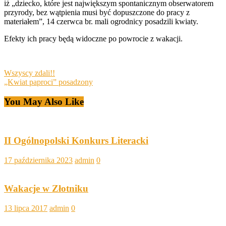
iż „dziecko, które jest największym spontanicznym obserwatorem
przyrody, bez wątpienia musi być dopuszczone do pracy z
materiałem”, 14 czerwca br. mali ogrodnicy posadzili kwiaty.
Efekty ich pracy będą widoczne po powrocie z wakacji.
Post
Wszyscy zdali!!
„Kwiat paproci” posadzony
navigation
You May Also Like
II Ogólnopolski Konkurs Literacki
17 października 2023
admin
0
Wakacje w Złotniku
13 lipca 2017
admin
0