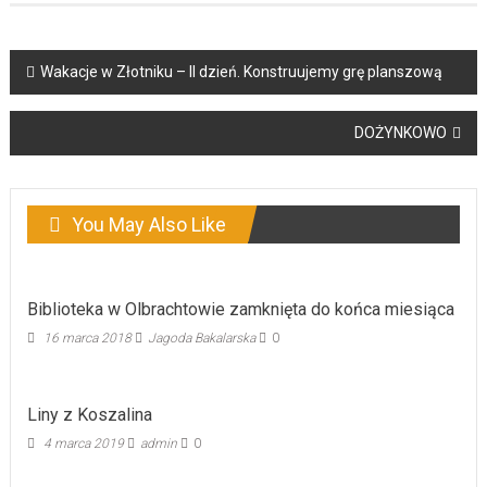
Post
Wakacje w Złotniku – II dzień. Konstruujemy grę planszową
navigation
DOŻYNKOWO
You May Also Like
Biblioteka w Olbrachtowie zamknięta do końca miesiąca
16 marca 2018
Jagoda Bakalarska
0
Liny z Koszalina
4 marca 2019
admin
0