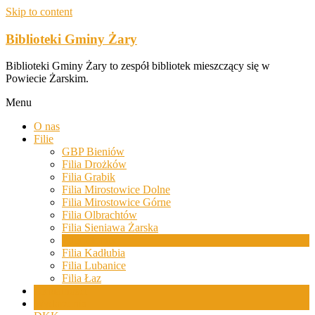
Skip to content
Biblioteki Gminy Żary
Biblioteki Gminy Żary to zespół bibliotek mieszczący się w
Powiecie Żarskim.
Menu
O nas
Filie
GBP Bieniów
Filia Drożków
Filia Grabik
Filia Mirostowice Dolne
Filia Mirostowice Górne
Filia Olbrachtów
Filia Sieniawa Żarska
Filia Złotnik
Filia Kadłubia
Filia Lubanice
Filia Łaz
Aktualności
Wydarzenia