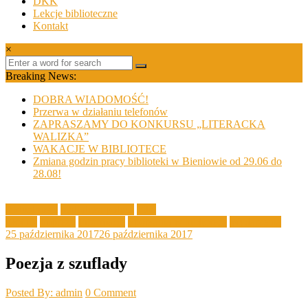
DKK
Lekcje biblioteczne
Kontakt
×
Breaking News:
DOBRA WIADOMOŚĆ!
Przerwa w działaniu telefonów
ZAPRASZAMY DO KONKURSU „LITERACKA
WALIZKA”
WAKACJE W BIBLIOTECE
Zmiana godzin pracy biblioteki w Bieniowie od 29.06 do
28.08!
Aktualności
biblioteka poleca
Filia
Złotnik
Imprezy
Informacje
Spotkania w bibliotece
Wydarzenia
25 października 2017
26 października 2017
Poezja z szuflady
Posted By: admin
0 Comment