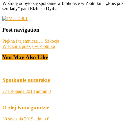
W środę odbyło się spotkanie w bibliotece w Złotniku – „Poezja z
szuflady” pani Elżbieta Dyrba.
Post navigation
Piękna i tajemnicza … Szkocja
Wieczór z poezją w Złotniku
You May Also Like
Spotkanie autorskie
27 listopada 2018
admin
0
O złej Kunegundzie
30 stycznia 2019
admin
0