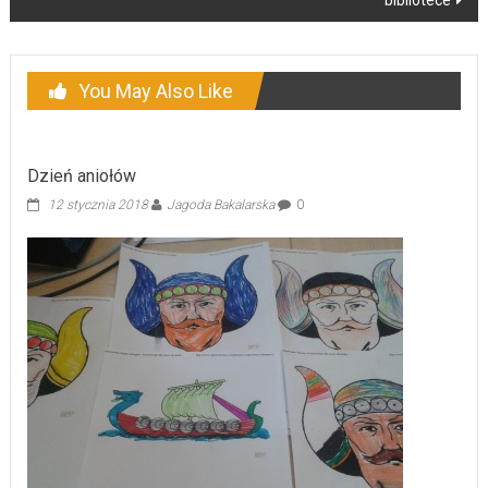
You May Also Like
Dzień aniołów
12 stycznia 2018
Jagoda Bakalarska
0