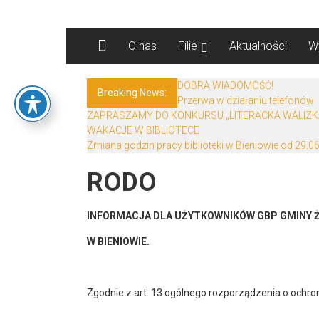
Skip
Biblioteki
to
content
O nas
Filie
Aktualności
W
Gminy
Żary
DOBRA WIADOMOŚĆ!
Breaking News:
Przerwa w działaniu telefonów
Biblioteki
ZAPRASZAMY DO KONKURSU „LITERACKA WALIZK
Gminy
WAKACJE W BIBLIOTECE
Żary
Zmiana godzin pracy biblioteki w Bieniowie od 29.06
to
RODO
zespół
bibliotek
mieszczący
INFORMACJA DLA UŻYTKOWNIKÓW GBP GMINY Ż
się
W BIENIOWIE.
w
Powiecie
Żarskim.
Zgodnie z art. 13 ogólnego rozporządzenia o ochroni