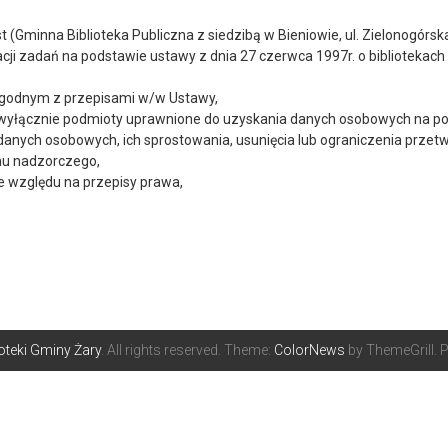
Gminna Biblioteka Publiczna z siedzibą w Bieniowie, ul. Zielonogórska
ji zadań na podstawie ustawy z dnia 27 czerwca 1997r. o bibliotekach 
godnym z przepisami w/w Ustawy,
wyłącznie podmioty uprawnione do uzyskania danych osobowych na po
anych osobowych, ich sprostowania, usunięcia lub ograniczenia przetw
nu nadzorczego,
 względu na przepisy prawa,
ioteki Gminy Żary
. All rights reserved. Theme:
ColorNews
by ThemeGrill. 