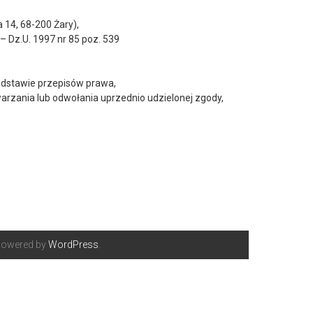
 14, 68-200 Żary),
– Dz.U. 1997 nr 85 poz. 539
dstawie przepisów prawa,
arzania lub odwołania uprzednio udzielonej zgody,
Powered by
WordPress
.