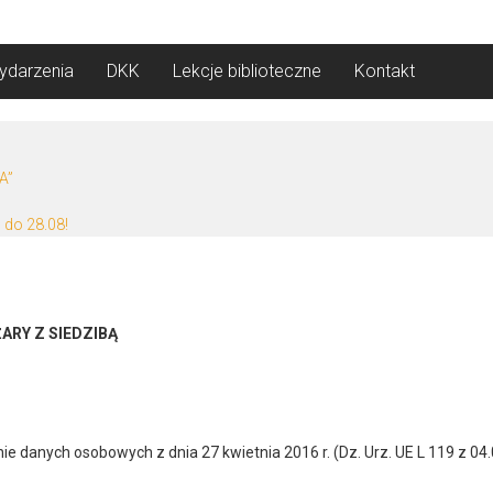
ydarzenia
DKK
Lekcje biblioteczne
Kontakt
A”
 do 28.08!
ARY Z SIEDZIBĄ
e danych osobowych z dnia 27 kwietnia 2016 r. (Dz. Urz. UE L 119 z 04.0