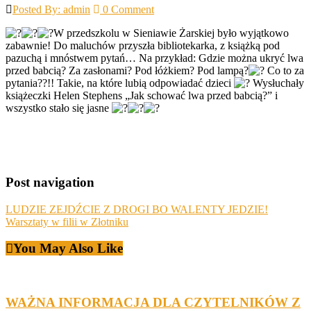
Posted By: admin
0 Comment
W przedszkolu w Sieniawie Żarskiej było wyjątkowo
zabawnie! Do maluchów przyszła bibliotekarka, z książką pod
pazuchą i mnóstwem pytań… Na przykład: Gdzie można ukryć lwa
przed babcią? Za zasłonami? Pod łóżkiem? Pod lampą?
Co to za
pytania??!! Takie, na które lubią odpowiadać dzieci
Wysłuchały
książeczki Helen Stephens „Jak schować lwa przed babcią?” i
wszystko stało się jasne
Post navigation
LUDZIE ZEJDŹCIE Z DROGI BO WALENTY JEDZIE!
Warsztaty w filii w Złotniku
You May Also Like
WAŻNA INFORMACJA DLA CZYTELNIKÓW Z