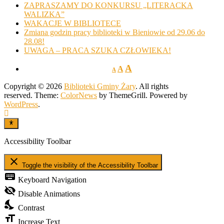
ZAPRASZAMY DO KONKURSU „LITERACKA
WALIZKA”
WAKACJE W BIBLIOTECE
Zmiana godzin pracy biblioteki w Bieniowie od 29.06 do
28.08!
UWAGA – PRACA SZUKA CZŁOWIEKA!
A
A
A
Copyright © 2026
Biblioteki Gminy Żary
. All rights
reserved. Theme:
ColorNews
by ThemeGrill. Powered by
WordPress
.
Accessibility Toolbar
close
Toggle the visibility of the Accessibility Toolbar
keyboard
Keyboard Navigation
visibility_off
Disable Animations
nights_stay
Contrast
format_size
Increase Text