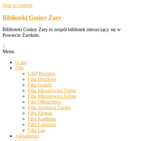
Skip to content
Biblioteki Gminy Żary
Biblioteki Gminy Żary to zespół bibliotek mieszczący się w
Powiecie Żarskim.
Menu
O nas
Filie
GBP Bieniów
Filia Drożków
Filia Grabik
Filia Mirostowice Dolne
Filia Mirostowice Górne
Filia Olbrachtów
Filia Sieniawa Żarska
Filia Złotnik
Filia Kadłubia
Filia Lubanice
Filia Łaz
Aktualności