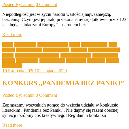
Posted By: admin
0 Comment
Niepodległość jest w życiu narodu wartością najważniejszą,
bezcenną. Czym jest jej brak, przekonaliśmy się dotkliwie przez 123
lata będąc „tułaczami Europy” – narodem bez
Read more
Akcje
Aktualności
biblioteka poleca
DKK
Filia Drożków
Filia
Grabik
Filia Kadłubia
Filia Lubanice
Filia Łaz
Filia Mirostowice
Dolne
Filia Mirostowice Górne
Filia Olbrachtów
Filia Sieniawa
Żarska
Filia Złotnik
GBP Bieniów
Informacje
Konkursy
Ważne
Informacje
10 listopada 2020
10 listopada 2020
KONKURS ,,PANDEMIA BEZ PANIKI”
Posted By: admin
0 Comment
Zapraszamy wszystkich gorąco do wzięcia udziału w konkursie
literackim ,,Pandemia bez Paniki”. Nie dajmy się razem obecnej
sytuacji i zróbmy coś kreatywnego! Regulamin konkursu
Read more