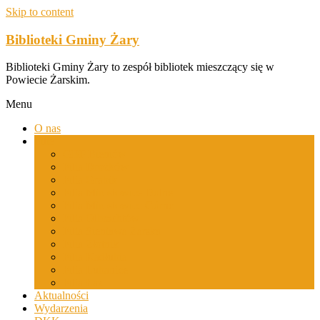
Skip to content
Biblioteki Gminy Żary
Biblioteki Gminy Żary to zespół bibliotek mieszczący się w
Powiecie Żarskim.
Menu
O nas
Filie
GBP Bieniów
Filia Drożków
Filia Grabik
Filia Mirostowice Dolne
Filia Mirostowice Górne
Filia Olbrachtów
Filia Sieniawa Żarska
Filia Złotnik
Filia Kadłubia
Filia Lubanice
Filia Łaz
Aktualności
Wydarzenia