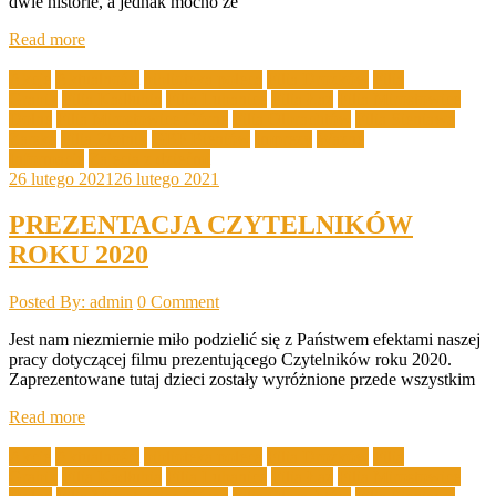
dwie historie, a jednak mocno ze
Read more
Akcje
Aktualności
biblioteka poleca
Filia Drożków
Filia
Grabik
Filia Kadłubia
Filia Lubanice
Filia Łaz
Filia Mirostowice
Dolne
Filia Mirostowice Górne
Filia Olbrachtów
Filia Sieniawa
Żarska
Filia Złotnik
GBP Bieniów
Imprezy
Ważne
Informacje
Zajęcia z dziećmi
26 lutego 2021
26 lutego 2021
PREZENTACJA CZYTELNIKÓW
ROKU 2020
Posted By: admin
0 Comment
Jest nam niezmiernie miło podzielić się z Państwem efektami naszej
pracy dotyczącej filmu prezentującego Czytelników roku 2020.
Zaprezentowane tutaj dzieci zostały wyróżnione przede wszystkim
Read more
Akcje
Aktualności
biblioteka poleca
Filia Drożków
Filia
Grabik
Filia Kadłubia
Filia Lubanice
Filia Łaz
Filia Mirostowice