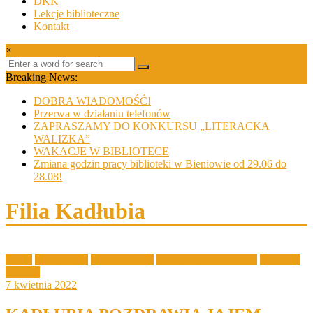
DKK
Lekcje biblioteczne
Kontakt
×
Breaking News:
DOBRA WIADOMOŚĆ!
Przerwa w działaniu telefonów
ZAPRASZAMY DO KONKURSU „LITERACKA
WALIZKA”
WAKACJE W BIBLIOTECE
Zmiana godzin pracy biblioteki w Bieniowie od 29.06 do
28.08!
Filia Kadłubia
Akcje
Aktualności
Filia Kadłubia
Spotkania w bibliotece
Zajęcia z
dziećmi
7 kwietnia 2022