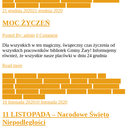
Dolne
Filia Mirostowice Górne
Filia Olbrachtów
Filia Sieniawa
Żarska
Filia Złotnik
GBP Bieniów
Kalendarium
21 grudnia 2020
21 grudnia 2020
MOC ŻYCZEŃ
Posted By: admin
0 Comment
Dla wszystkich w ten magiczny, świąteczny czas życzenia od
wszystkich pracowników bibliotek Gminy Żary! Informujemy
również, że wszystkie nasze placówki w dniu 24 grudnia
Read more
Akcje
Aktualności
biblioteka poleca
Filia Drożków
Filia
Grabik
Filia Kadłubia
Filia Lubanice
Filia Łaz
Filia Mirostowice
Dolne
Filia Mirostowice Górne
Filia Olbrachtów
Filia Sieniawa
Żarska
Filia Złotnik
GBP Bieniów
Informacje
Kalendarium
Ważne
Informacje
Wydarzenia
10 listopada 2020
10 listopada 2020
11 LISTOPADA – Narodowe Święto
Niepodległości