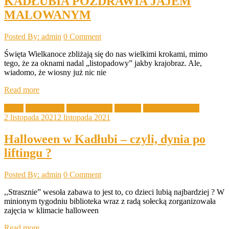
KADŁUBIA POZDRAWIA JAJEM
MALOWANYM
Posted By: admin
0 Comment
Święta Wielkanoce zbliżają się do nas wielkimi krokami, mimo
tego, że za oknami nadal „listopadowy” jakby krajobraz. Ale,
wiadomo, że wiosny już nic nie
Read more
Akcje
Aktualności
Filia Kadłubia
Imprezy
Zajęcia z dziećmi
2 listopada 2021
2 listopada 2021
Halloween w Kadłubi – czyli, dynia po
liftingu ?
Posted By: admin
0 Comment
,,Strasznie” wesoła zabawa to jest to, co dzieci lubią najbardziej ? W
minionym tygodniu biblioteka wraz z radą sołecką zorganizowała
zajęcia w klimacie halloween
Read more