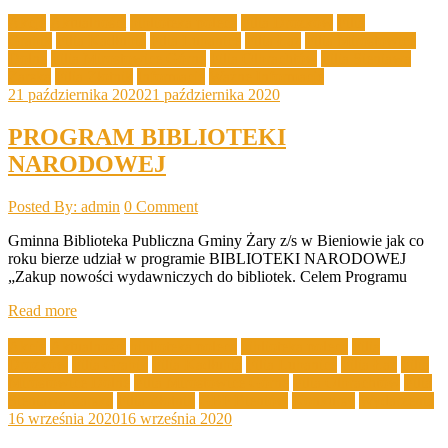
Akcje
Aktualności
biblioteka poleca
Filia Drożków
Filia
Grabik
Filia Kadłubia
Filia Lubanice
Filia Łaz
Filia Mirostowice
Dolne
Filia Mirostowice Górne
Filia Olbrachtów
Filia Sieniawa
Żarska
Filia Złotnik
Informacje
Ważne Informacje
21 października 2020
21 października 2020
PROGRAM BIBLIOTEKI
NARODOWEJ
Posted By: admin
0 Comment
Gminna Biblioteka Publiczna Gminy Żary z/s w Bieniowie jak co
roku bierze udział w programie BIBLIOTEKI NARODOWEJ
„Zakup nowości wydawniczych do bibliotek. Celem Programu
Read more
Akcje
Aktualności
biblioteka poleca
biblioteka poleca
Filia
Drożków
Filia Grabik
Filia Kadłubia
Filia Lubanice
Filia Łaz
Filia
Mirostowice Dolne
Filia Mirostowice Górne
Filia Olbrachtów
Filia
Sieniawa Żarska
Filia Złotnik
GBP Bieniów
Konkursy
Wydarzenia
16 września 2020
16 września 2020