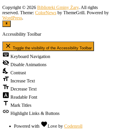
Copyright © 2026
Biblioteki Gminy Żary
. All rights
reserved. Theme:
ColorNews
by ThemeGrill. Powered by
WordPress
.
Accessibility Toolbar
close
Toggle the visibility of the Accessibility Toolbar
keyboard
Keyboard Navigation
visibility_off
Disable Animations
nights_stay
Contrast
format_size
Increase Text
text_fields
Decrease Text
font_download
Readable Font
title
Mark Titles
link
Highlight Links & Buttons
favorite
Powered with
Love
by
Codenroll