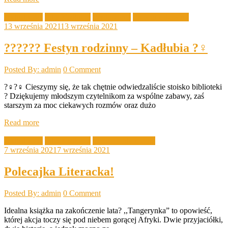
Aktualności
Filia Kadłubia
Wydarzenia
Zajęcia z dziećmi
13 września 2021
13 września 2021
???‍??‍? Festyn rodzinny – Kadłubia ?‍♀️
Posted By: admin
0 Comment
?‍♀️?‍♀️ Cieszymy się, że tak chętnie odwiedzaliście stoisko biblioteki
? Dziękujemy młodszym czytelnikom za wspólne zabawy, zaś
starszym za moc ciekawych rozmów oraz dużo
Read more
Aktualności
Filia Kadłubia
Lekcje biblioteczne
7 września 2021
7 września 2021
Polecajka Literacka!
Posted By: admin
0 Comment
Idealna książka na zakończenie lata? ,,Tangerynka” to opowieść,
której akcja toczy się pod niebem gorącej Afryki. Dwie przyjaciółki,