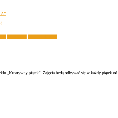
KA”
8!
tece
Wydarzenia
Zajęcia z dziećmi
 cyklu „Kreatywny piątek”. Zajęcia będą odbywać się w każdy piątek o