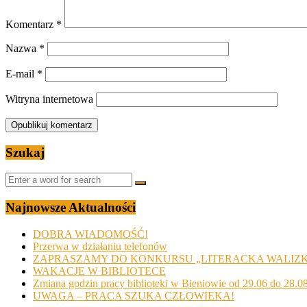
Komentarz
*
Nazwa
*
E-mail
*
Witryna internetowa
Szukaj
Najnowsze Aktualności
DOBRA WIADOMOŚĆ!
Przerwa w działaniu telefonów
ZAPRASZAMY DO KONKURSU „LITERACKA WALIZ
WAKACJE W BIBLIOTECE
Zmiana godzin pracy biblioteki w Bieniowie od 29.06 do 28.0
UWAGA – PRACA SZUKA CZŁOWIEKA!