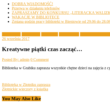
DOBRA WIADOMOŚĆ!
Przerwa w działaniu telefonów
ZAPRASZAMY DO KONKURSU „LITERACKA WALIZ
WAKACJE W BIBLIOTECE
Zmiana godzin pracy biblioteki w Bieniowie od 29.06 do 28.0
Aktualności
Filia Grabik
Informacje
Kalendarium
Spotkania w biblio
26 września 2017
Kreatywne piątki czas zacząć…
Posted By: admin
0 Comment
Biblioteka w Grabiku zaprasza wszystkie chętne dzieci na zajęcia z
Post
Biblioteka w Złotniku zaprasza
Złotnickie wieczory z książką
navigation
You May Also Like