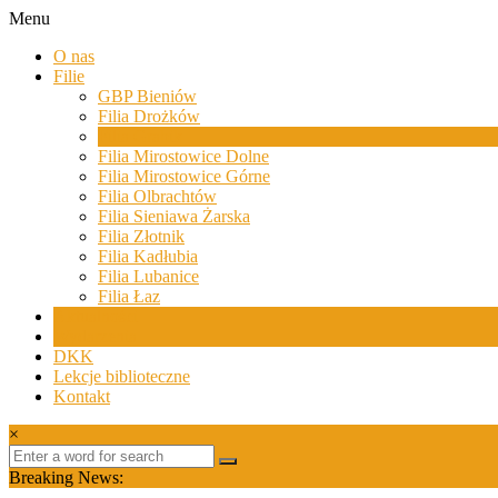
Skip
Menu
to
Biblioteki
O nas
content
Gminy
Filie
Żary
GBP Bieniów
Filia Drożków
Biblioteki
Filia Grabik
Gminy
Filia Mirostowice Dolne
Żary
Filia Mirostowice Górne
to
Filia Olbrachtów
zespół
Filia Sieniawa Żarska
bibliotek
Filia Złotnik
mieszczący
Filia Kadłubia
się
Filia Lubanice
w
Filia Łaz
Powiecie
Aktualności
Żarskim.
Wydarzenia
DKK
Lekcje biblioteczne
Kontakt
×
Breaking News: