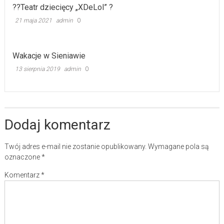
??Teatr dziecięcy „XDeLol” ?
21 maja 2021
admin
0
Wakacje w Sieniawie
13 sierpnia 2019
admin
0
Dodaj komentarz
Twój adres e-mail nie zostanie opublikowany.
Wymagane pola są
oznaczone
*
Komentarz
*