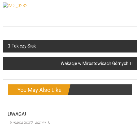
Post
Tak czy Siak
navigation
Wakacje w Mirostowicach Górnych
You May Also Like
UWAGA!
6 marca 2020
admin
0