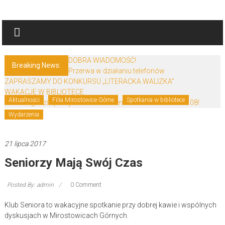
Skip
Biblioteki
to
content
Gminy
Żary
DOBRA WIADOMOŚĆ!
Breaking News:
Przerwa w działaniu telefonów
Biblioteki
ZAPRASZAMY DO KONKURSU „LITERACKA WALIZKA”
Gminy
WAKACJE W BIBLIOTECE
Żary
Aktualności
Filia Mirostowice Górne
Spotkania w bibliotece
Zmiana godzin pracy biblioteki w Bieniowie od 29.06 do 28.08!
to
Wydarzenia
zespół
bibliotek
21 lipca 2017
mieszczący
Seniorzy Mają Swój Czas
się
w
Powiecie
Posted By: admin
0 Comment
Żarskim.
Klub Seniora to wakacyjne spotkanie przy dobrej kawie i wspólnych
dyskusjach w Mirostowicach Górnych.