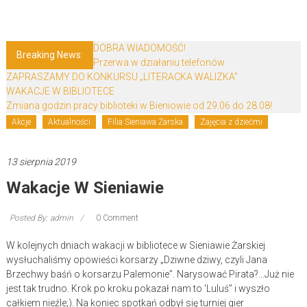
Skip
Biblioteki
to
content
Gminy
DOBRA WIADOMOŚĆ!
Breaking News:
Przerwa w działaniu telefonów
Żary
ZAPRASZAMY DO KONKURSU „LITERACKA WALIZKA”
WAKACJE W BIBLIOTECE
Biblioteki
Zmiana godzin pracy biblioteki w Bieniowie od 29.06 do 28.08!
Gminy
Akcje
Aktualności
Filia Sieniawa Żarska
Zajęcia z dziećmi
Żary
to
13 sierpnia 2019
zespół
Wakacje W Sieniawie
bibliotek
mieszczący
się
Posted By: admin
0 Comment
w
W kolejnych dniach wakacji w bibliotece w Sieniawie Żarskiej
Powiecie
wysłuchaliśmy opowieści korsarzy „Dziwne dziwy, czyli Jana
Żarskim.
Brzechwy baśń o korsarzu Palemonie”. Narysować Pirata?…Już nie
jest tak trudno. Krok po kroku pokazał nam to 'Luluś” i wyszło
całkiem nieźle;). Na koniec spotkań odbył się turniej gier