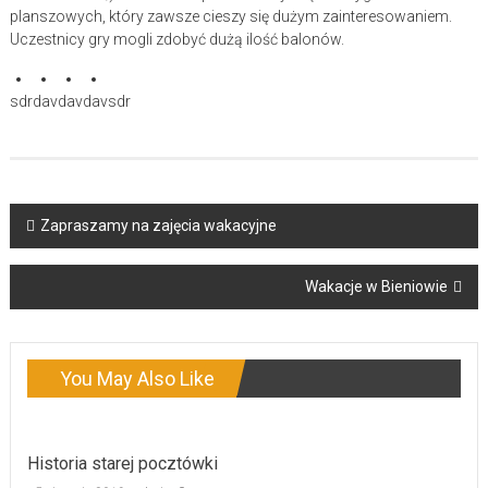
planszowych, który zawsze cieszy się dużym zainteresowaniem.
Uczestnicy gry mogli zdobyć dużą ilość balonów.
sdr
dav
dav
dav
sdr
Post
Zapraszamy na zajęcia wakacyjne
navigation
Wakacje w Bieniowie
You May Also Like
Historia starej pocztówki