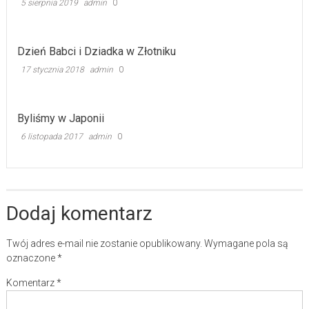
5 sierpnia 2019
admin
0
Dzień Babci i Dziadka w Złotniku
17 stycznia 2018
admin
0
Byliśmy w Japonii
6 listopada 2017
admin
0
Dodaj komentarz
Twój adres e-mail nie zostanie opublikowany.
Wymagane pola są
oznaczone
*
Komentarz
*