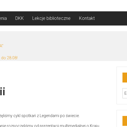
nia
DKK
Lekcje biblioteczne
Kontakt
A”
 do 28.08!
ii
zęliśmy cykl spotkań z Legendami po świecie.
ie rozpoczęliśmy od prezentacji multimedialnej o Kraju