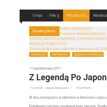
Skip
Biblioteki
to
content
O nas
Filie
Aktualności
Wydarze
Gminy
Żary
DOBRA WIADOMOŚĆ!
Breaking News:
Przerwa w działaniu telefonów
Biblioteki
ZAPRASZAMY DO KONKURSU „LITERACKA WALIZK
Gminy
WAKACJE W BIBLIOTECE
Żary
Zmiana godzin pracy biblioteki w Bieniowie od 29.06
to
Aktualności
GBP Bieniów
Spotkania w bibliotece
zespół
bibliotek
11 października 2017
mieszczący
Z Legendą Po Japon
się
w
Powiecie
Posted By: Jagoda Bakalarska
0 Comment
Żarskim.
W dniu dzisiejszym w bibliotece w Bieniowie rozpoc
Bohaterem naszego spotkania była Japonia. Spotkan