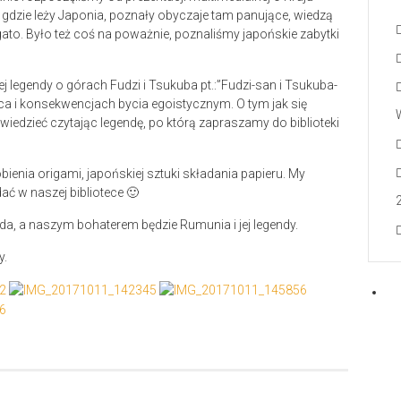
ę, gdzie leży Japonia, poznały obyczaje tam panujące, wiedzą
ato. Było też coś na poważnie, poznaliśmy japońskie zabytki
j legendy o górach Fudzi i Tsukuba pt.:”Fudzi-san i Tsukuba-
aca i konsekwencjach bycia egoistycznym. O tym jak się
wiedzieć czytając legendę, po którą zapraszamy do biblioteki
ienia origami, japońskiej sztuki składania papieru. My
ać w naszej bibliotece 🙂
ada, a naszym bohaterem będzie Rumunia i jej legendy.
y.