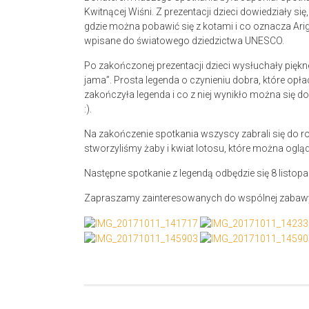
Kwitnącej Wiśni. Z prezentacji dzieci dowiedziały si
gdzie można pobawić się z kotami i co oznacza Arig
wpisane do światowego dziedzictwa UNESCO.
Po zakończonej prezentacji dzieci wysłuchały piękne
jama”. Prosta legenda o czynieniu dobra, które opł
zakończyła legenda i co z niej wynikło można się do
:).
Na zakończenie spotkania wszyscy zabrali się do rob
stworzyliśmy żaby i kwiat lotosu, które można ogląd
Następne spotkanie z legendą odbędzie się 8 listop
Zapraszamy zainteresowanych do wspólnej zabaw