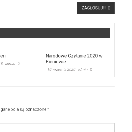
ZAGŁOSUJ!!!!
eri
Narodowe Czytanie 2020 w
Bieniowie
18
admin
0
10 września 2020
admin
0
ane pola są oznaczone
*