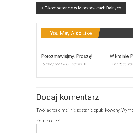
Post
E-kompetencje w Mirostowicach Dolnych
navigation
You May Also Like
Porozmawiajmy. Proszę!
W krainie P
6 listopada 2019
admin
0
12 lutego 20
Dodaj komentarz
Twój adres e-mail nie zostanie opublikowany.
Wymag
Komentarz
*