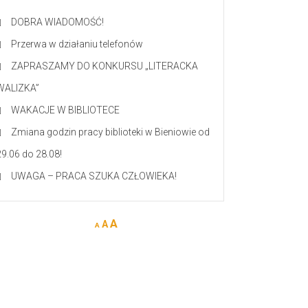
DOBRA WIADOMOŚĆ!
Przerwa w działaniu telefonów
ZAPRASZAMY DO KONKURSU „LITERACKA
WALIZKA”
WAKACJE W BIBLIOTECE
Zmiana godzin pracy biblioteki w Bieniowie od
29.06 do 28.08!
UWAGA – PRACA SZUKA CZŁOWIEKA!
A
A
A