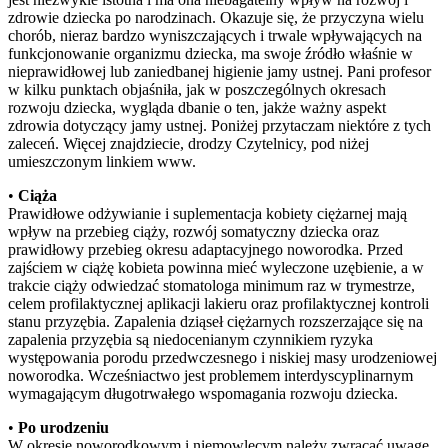
zdrowie dziecka po narodzinach. Okazuje się, że przyczyna wielu
chorób, nieraz bardzo wyniszczających i trwale wpływających na
funkcjonowanie organizmu dziecka, ma swoje źródło właśnie w
nieprawidłowej lub zaniedbanej higienie jamy ustnej. Pani profesor
w kilku punktach objaśniła, jak w poszczególnych okresach
rozwoju dziecka, wygląda dbanie o ten, jakże ważny aspekt
zdrowia dotyczący jamy ustnej. Poniżej przytaczam niektóre z tych
zaleceń. Więcej znajdziecie, drodzy Czytelnicy, pod niżej
umieszczonym linkiem www.
•
Ciąża
Prawidłowe odżywianie i suplementacja kobiety ciężarnej mają
wpływ na przebieg ciąży, rozwój somatyczny dziecka oraz
prawidłowy przebieg okresu adaptacyjnego noworodka. Przed
zajściem w ciążę kobieta powinna mieć wyleczone uzębienie, a w
trakcie ciąży odwiedzać stomatologa minimum raz w trymestrze,
celem profilaktycznej aplikacji lakieru oraz profilaktycznej kontroli
stanu przyzębia. Zapalenia dziąseł ciężarnych rozszerzające się na
zapalenia przyzębia są niedocenianym czynnikiem ryzyka
występowania porodu przedwczesnego i niskiej masy urodzeniowej
noworodka. Wcześniactwo jest problemem interdyscyplinarnym
wymagającym długotrwałego wspomagania rozwoju dziecka.
•
Po urodzeniu
W okresie noworodkowym i niemowlęcym należy zwracać uwagę