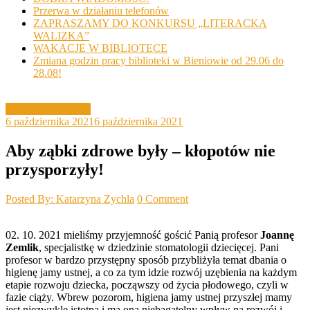
Przerwa w działaniu telefonów
ZAPRASZAMY DO KONKURSU „LITERACKA
WALIZKA”
WAKACJE W BIBLIOTECE
Zmiana godzin pracy biblioteki w Bieniowie od 29.06 do
28.08!
Lekcje biblioteczne
6 października 2021
6 października 2021
Aby ząbki zdrowe były – kłopotów nie
przysporzyły!
Posted By: Katarzyna Zychla
0 Comment
02. 10. 2021 mieliśmy przyjemność gościć Panią profesor
Joannę
Zemlik
, specjalistkę w dziedzinie stomatologii dziecięcej. Pani
profesor w bardzo przystępny sposób przybliżyła temat dbania o
higienę jamy ustnej, a co za tym idzie rozwój uzębienia na każdym
etapie rozwoju dziecka, począwszy od życia płodowego, czyli w
fazie ciąży. Wbrew pozorom, higiena jamy ustnej przyszłej mamy
jest niezwykle istotna i ma ona niebagatelny wpływ na rozwój i