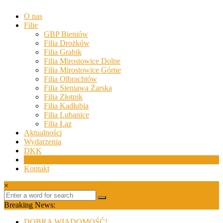
Skip
O nas
to
Biblioteki
Filie
content
Gminy
GBP Bieniów
Żary
Filia Drożków
Filia Grabik
Biblioteki
Filia Mirostowice Dolne
Gminy
Filia Mirostowice Górne
Żary
Filia Olbrachtów
to
Filia Sieniawa Żarska
zespół
Filia Złotnik
bibliotek
Filia Kadłubia
mieszczący
Filia Lubanice
się
Filia Łaz
w
Aktualności
Powiecie
Wydarzenia
Żarskim.
DKK
Lekcje biblioteczne
Kontakt
×
Breaking News:
DOBRA WIADOMOŚĆ!