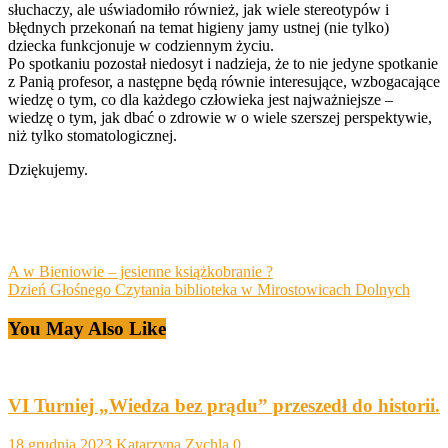
słuchaczy, ale uświadomiło również, jak wiele stereotypów i
błędnych przekonań na temat higieny jamy ustnej (nie tylko)
dziecka funkcjonuje w codziennym życiu.
Po spotkaniu pozostał niedosyt i nadzieja, że to nie jedyne spotkanie
z Panią profesor, a następne będą równie interesujące, wzbogacające
wiedzę o tym, co dla każdego człowieka jest najważniejsze –
wiedzę o tym, jak dbać o zdrowie w o wiele szerszej perspektywie,
niż tylko stomatologicznej.
Dziękujemy.
Post
A w Bieniowie – jesienne książkobranie ?
Dzień Głośnego Czytania biblioteka w Mirostowicach Dolnych
navigation
You May Also Like
VI Turniej „Wiedza bez prądu” przeszedł do historii.
18 grudnia 2023
Katarzyna Zychla
0