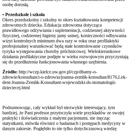
osobę dorosłą.
•
Przedszkole i szkoła
Okres przedszkolny i szkolny to okres kształtowania kompetencji
zdrowotnych dziecka. Edukacja zdrowotna dotycząca
prawidłowego odżywiania i suplementacji, codziennej aktywności
fizycznej, codziennej higieny jamy ustnej, konieczności odbywania
wizyt kontrolnych minimum dwa razy w roku oraz profilaktyki
profesjonalnej warunkować będą stałe kontrolowanie czynników
ryzyka występowania choroby próchnicowej. Wielokierunkowe
działania profilaktyczne podjęte w wieku rozwojowym przyczyniają
się do przedłużenia funkcjonowania własnego uzębienia.
Źródło:
http://wczp.kielce.uw.gov.pl/czp/dbamy-o-
zdrowie/konsultanci-o-zdrowiu/joanna-zemlik-konsultan/8176,Lek-
dent-Joanna-Zemlik-Konsultant-wojewodzki-ds-stomatologii-
dzieciecej.html
Podsumowując, cały wykład był niezwykle interesujący, tym
bardziej, że Pani profesor przytoczyła wiele przykładów ze swojej
praktyki i doświadczenia z małymi pacjentami, nie męcząc
statystkami, mówiła również o badaniach i postępach medycyny w
danym zakresie. Pogłębiło to nie tylko dotychczasową wiedzę