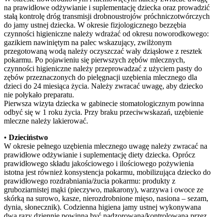
na prawidłowe odżywianie i suplementację dziecka oraz prowadzić
stałą kontrolę dróg transmisji drobnoustrojów próchniczotwórczych
do jamy ustnej dziecka. W okresie fizjologicznego bezzębia
czynności higieniczne należy wdrażać od okresu noworodkowego:
gazikiem nawiniętym na palec wskazujący, zwilżonym
przegotowaną wodą należy oczyszczać wały dziąsłowe z resztek
pokarmu. Po pojawieniu się pierwszych zębów mlecznych,
czynności higieniczne należy przeprowadzać z użyciem pasty do
zębów przeznaczonych do pielęgnacji uzębienia mlecznego dla
dzieci do 24 miesiąca życia. Należy zwracać uwagę, aby dziecko
nie połykało preparatu.
Pierwsza wizyta dziecka w gabinecie stomatologicznym powinna
odbyć się w 1 roku życia. Przy braku przeciwwskazań, uzębienie
mleczne należy lakierować.
•
Dzieciństwo
W okresie pełnego uzębienia mlecznego uwagę należy zwracać na
prawidłowe odżywianie i suplementację diety dziecka. Oprócz
prawidłowego składu jakościowego i ilościowego pożywienia
istotna jest również konsystencja pokarmu, mobilizująca dziecko do
prawidłowego rozdrabniania/żucia pokarmu: produkty z
gruboziarnistej mąki (pieczywo, makarony), warzywa i owoce ze
skórką na surowo, kasze, nierozdrobnione mięso, nasiona – sezam,
dynia, słonecznik). Codzienna higiena jamy ustnej wykonywana
dwa razy dziennie powinna być nadzorowana/kontrolowana przez