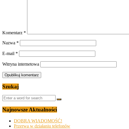
Komentarz
*
Nazwa
*
E-mail
*
Witryna internetowa
Szukaj
Najnowsze Aktualności
DOBRA WIADOMOŚĆ!
Przerwa w działaniu telefonów