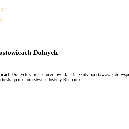
KA”
8!
rostowicach Dolnych
ach Dolnych zaprosiła uczniów kl. I-III szkoły podstawowej do wspó
ęciu skarpetek autorstwa p. Justyny Bednarek