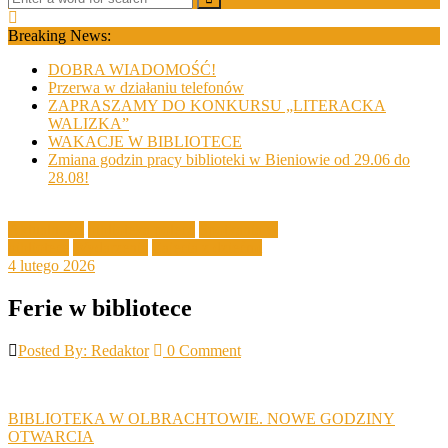
Breaking News:
DOBRA WIADOMOŚĆ!
Przerwa w działaniu telefonów
ZAPRASZAMY DO KONKURSU „LITERACKA
WALIZKA”
WAKACJE W BIBLIOTECE
Zmiana godzin pracy biblioteki w Bieniowie od 29.06 do
28.08!
Aktualności
biblioteka poleca
Spotkania w
bibliotece
Wydarzenia
Zajęcia z dziećmi
4 lutego 2026
Ferie w bibliotece
Posted By: Redaktor
0 Comment
Post
BIBLIOTEKA W OLBRACHTOWIE. NOWE GODZINY
OTWARCIA
navigation