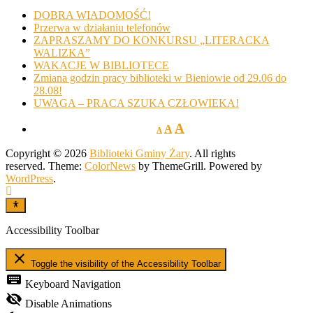
DOBRA WIADOMOŚĆ!
Przerwa w działaniu telefonów
ZAPRASZAMY DO KONKURSU „LITERACKA
WALIZKA”
WAKACJE W BIBLIOTECE
Zmiana godzin pracy biblioteki w Bieniowie od 29.06 do
28.08!
UWAGA – PRACA SZUKA CZŁOWIEKA!
A
A
A
Copyright © 2026
Biblioteki Gminy Żary
. All rights
reserved. Theme:
ColorNews
by ThemeGrill. Powered by
WordPress
.
Accessibility Toolbar
close
Toggle the visibility of the Accessibility Toolbar
keyboard
Keyboard Navigation
visibility_off
Disable Animations