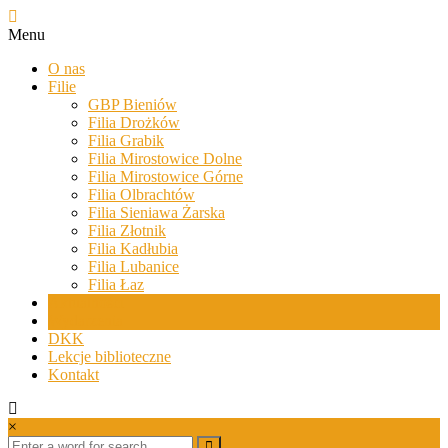
Skip
to
Biblioteki
Menu
content
Gminy
O nas
Żary
Filie
GBP Bieniów
Biblioteki
Filia Drożków
Gminy
Filia Grabik
Żary
Filia Mirostowice Dolne
to
Filia Mirostowice Górne
zespół
Filia Olbrachtów
bibliotek
Filia Sieniawa Żarska
mieszczący
Filia Złotnik
się
Filia Kadłubia
w
Filia Lubanice
Powiecie
Filia Łaz
Żarskim.
Aktualności
Wydarzenia
DKK
Lekcje biblioteczne
Kontakt
×