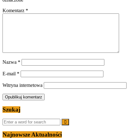
Komentarz
*
Nazwa
*
E-mail
*
Witryna internetowa
Szukaj
Najnowsze Aktualności