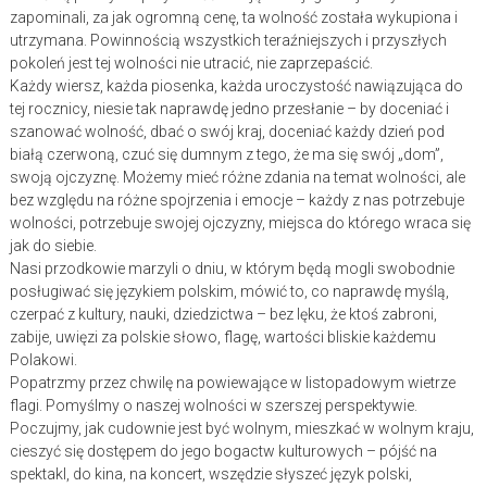
zapominali, za jak ogromną cenę, ta wolność została wykupiona i
utrzymana. Powinnością wszystkich teraźniejszych i przyszłych
pokoleń jest tej wolności nie utracić, nie zaprzepaścić.
Każdy wiersz, każda piosenka, każda uroczystość nawiązująca do
tej rocznicy, niesie tak naprawdę jedno przesłanie – by doceniać i
szanować wolność, dbać o swój kraj, doceniać każdy dzień pod
białą czerwoną, czuć się dumnym z tego, że ma się swój „dom”,
swoją ojczyznę. Możemy mieć różne zdania na temat wolności, ale
bez względu na różne spojrzenia i emocje – każdy z nas potrzebuje
wolności, potrzebuje swojej ojczyzny, miejsca do którego wraca się
jak do siebie.
Nasi przodkowie marzyli o dniu, w którym będą mogli swobodnie
posługiwać się językiem polskim, mówić to, co naprawdę myślą,
czerpać z kultury, nauki, dziedzictwa – bez lęku, że ktoś zabroni,
zabije, uwięzi za polskie słowo, flagę, wartości bliskie każdemu
Polakowi.
Popatrzmy przez chwilę na powiewające w listopadowym wietrze
flagi. Pomyślmy o naszej wolności w szerszej perspektywie.
Poczujmy, jak cudownie jest być wolnym, mieszkać w wolnym kraju,
cieszyć się dostępem do jego bogactw kulturowych – pójść na
spektakl, do kina, na koncert, wszędzie słyszeć język polski,