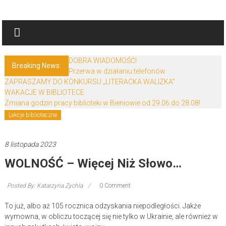
Skip
Biblioteki
to
content
Gminy
Żary
DOBRA WIADOMOŚĆ!
Breaking News:
Przerwa w działaniu telefonów
Biblioteki
ZAPRASZAMY DO KONKURSU „LITERACKA WALIZKA”
Gminy
WAKACJE W BIBLIOTECE
Żary
Zmiana godzin pracy biblioteki w Bieniowie od 29.06 do 28.08!
to
Lekcje biblioteczne
zespół
bibliotek
8 listopada 2023
mieszczący
WOLNOŚĆ – Więcej Niż Słowo…
się
w
Powiecie
Posted By: Katarzyna Zychla
0 Comment
Żarskim.
To już, albo aż 105 rocznica odzyskania niepodległości. Jakże
wymowna, w obliczu toczącej się nie tylko w Ukrainie, ale również w