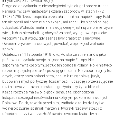
innych zakątkach świata, wojny.
Droga do odzyskania tej niepodległości była długa i bardzo trudna.
Pamiętajmy, że w następstwie działań zaborców w latach 1772,
1793 i 1795 Rzeczpospolita przestała istnieć na mapie Europy. Fakt
ten nie zgasił ani poczucia polskości, ani zapału, by niepodległość
odzyskać. Wolność miała i ma swoją cenę – jest nią cierpienie i życie
wielu, którzy nie wahali się chwycić za broń, występować przeciw
wrogowi nawet wtedy, gdy szanse były drastycznie nierówne.
Owocem zrywów narodowych, powstań, wojen – jest wolność i
spokój.
Ostatecznie 11 listopada 1918 roku, Polska zaistniała znów jako
państwo, odzyskała swoje miejsce na mapie Europy. Nie
zapominajmy także o tym, że trud ten ponosili Polacy i Polki nie tylko
na ziemi ojczystej, ale także poza jej granicami. Nie zapominajmy też
o tych, którzy poza polami bitew, dbali o kulturę polską, język,
budowanie myśli politycznej, tożsamość – ucząc jej i przekazując nie
raz i nie dwa z narażaniem własnego życia, czy życia bliskich.
Każda rocznica ma swój głęboki sens, a ta, obchodzona 11
listopada szczególnie uświadamia kolejnym pokoleniom wolnych
Polaków i Polek, że wielu przed nimi, zadbało o to, by dziś żyli w
wolnej ojczyźnie, spełniali marzenia, tworzyli rzeczywistość i z
ufnością patrzyli w przyszłość swoją i swojego kraju. I by nie