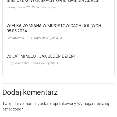
BIBLIOTEKA W OLBRACHTOWIE ZMIENIA ADRES!
5 sierpnia 2022
Katarzyna Zychla
0
WIELKA WYMIANA W MIROSTOWICACH DOLNYCH
08.05.2024
29 kwietnia 2024
Katarzyna Zychla
0
70 LAT MINĘŁO… JAK JEDEN DZIEŃ!
1 grudnia 2025
Katarzyna Zychla
0
Dodaj komentarz
Twój adres e-mail nie zostanie opublikowany.
Wymagane pola są
oznaczone
*