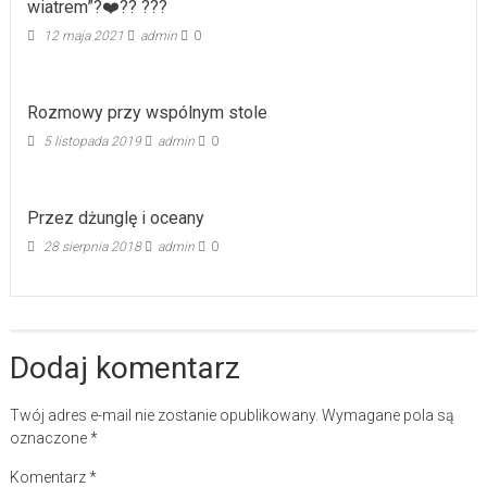
wiatrem”?‍❤️‍?‍? ???
12 maja 2021
admin
0
Rozmowy przy wspólnym stole
5 listopada 2019
admin
0
Przez dżunglę i oceany
28 sierpnia 2018
admin
0
Dodaj komentarz
Twój adres e-mail nie zostanie opublikowany.
Wymagane pola są
oznaczone
*
Komentarz
*