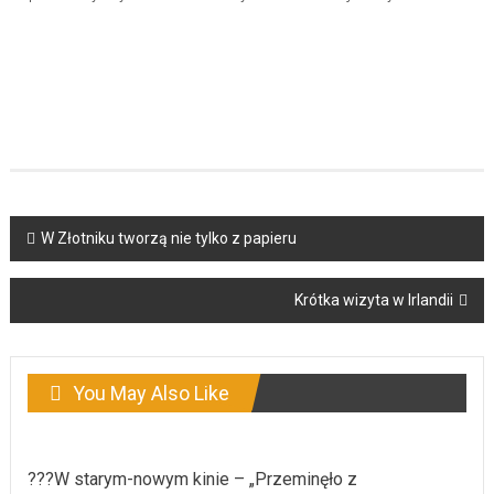
Post
W Złotniku tworzą nie tylko z papieru
navigation
Krótka wizyta w Irlandii
You May Also Like
???W starym-nowym kinie – „Przeminęło z