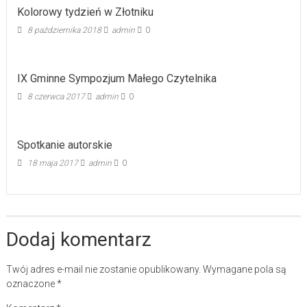
Kolorowy tydzień w Złotniku
8 października 2018
admin
0
IX Gminne Sympozjum Małego Czytelnika
8 czerwca 2017
admin
0
Spotkanie autorskie
18 maja 2017
admin
0
Dodaj komentarz
Twój adres e-mail nie zostanie opublikowany.
Wymagane pola są
oznaczone
*