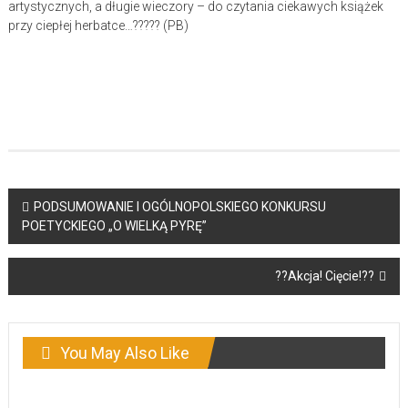
artystycznych, a długie wieczory – do czytania ciekawych książek
przy ciepłej herbatce…????? (PB)
Post
PODSUMOWANIE I OGÓLNOPOLSKIEGO KONKURSU
POETYCKIEGO „O WIELKĄ PYRĘ”
navigation
??Akcja! Cięcie!??
You May Also Like