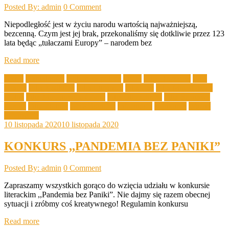
Posted By: admin
0 Comment
Niepodległość jest w życiu narodu wartością najważniejszą,
bezcenną. Czym jest jej brak, przekonaliśmy się dotkliwie przez 123
lata będąc „tułaczami Europy” – narodem bez
Read more
Akcje
Aktualności
biblioteka poleca
DKK
Filia Drożków
Filia
Grabik
Filia Kadłubia
Filia Lubanice
Filia Łaz
Filia Mirostowice
Dolne
Filia Mirostowice Górne
Filia Olbrachtów
Filia Sieniawa
Żarska
Filia Złotnik
GBP Bieniów
Informacje
Konkursy
Ważne
Informacje
10 listopada 2020
10 listopada 2020
KONKURS ,,PANDEMIA BEZ PANIKI”
Posted By: admin
0 Comment
Zapraszamy wszystkich gorąco do wzięcia udziału w konkursie
literackim ,,Pandemia bez Paniki”. Nie dajmy się razem obecnej
sytuacji i zróbmy coś kreatywnego! Regulamin konkursu
Read more