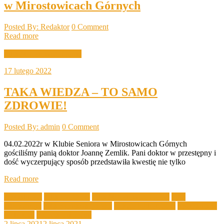
w Mirostowicach Górnych
Posted By: Redaktor
0 Comment
Read more
Filia Mirostowice Górne
17 lutego 2022
TAKA WIEDZA – TO SAMO
ZDROWIE!
Posted By: admin
0 Comment
04.02.2022r w Klubie Seniora w Mirostowicach Górnych
gościliśmy panią doktor Joannę Zemlik. Pani doktor w przestępny i
dość wyczerpujący sposób przedstawiła kwestię nie tylko
Read more
Aktualności
Filia Drożków
Filia Mirostowice Górne
Filia
Olbrachtów
Filia Sieniawa Żarska
Lekcje biblioteczne
Spotkania w
bibliotece
Zajęcia z dziećmi
2 lipca 2021
2 lipca 2021