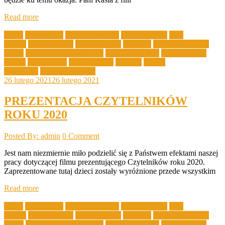
Read more
Akcje
Aktualności
biblioteka poleca
Filia Drożków
Filia
Grabik
Filia Kadłubia
Filia Lubanice
Filia Łaz
Filia Mirostowice
Dolne
Filia Mirostowice Górne
Filia Olbrachtów
Filia Sieniawa
Żarska
Filia Złotnik
GBP Bieniów
Imprezy
Ważne
Informacje
Zajęcia z dziećmi
26 lutego 2021
26 lutego 2021
PREZENTACJA CZYTELNIKÓW
ROKU 2020
Posted By: admin
0 Comment
Jest nam niezmiernie miło podzielić się z Państwem efektami naszej
pracy dotyczącej filmu prezentującego Czytelników roku 2020.
Zaprezentowane tutaj dzieci zostały wyróżnione przede wszystkim
Read more
Akcje
Aktualności
biblioteka poleca
Filia Drożków
Filia
Grabik
Filia Kadłubia
Filia Lubanice
Filia Łaz
Filia Mirostowice
Dolne
Filia Mirostowice Górne
Filia Olbrachtów
Filia Sieniawa