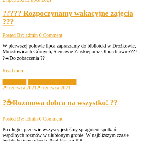
?‍?‍??? Rozpoczynamy wakacyjne zajęcia
???
Posted By: admin
0 Comment
W pierwszej połowie lipca zapraszamy do biblioteki w Drożkowie,
Mirostowicach Górnych, Sieniawie Żarskiej oraz Olbrachtowie????
?☀️Do zobaczenia ??
Read more
Aktualności
Filia Mirostowice Górne
29 czerwca 2021
29 czerwca 2021
?☕️Rozmowa dobra na wszystko! ??
Posted By: admin
0 Comment
Po długiej przerwie wszyscy jesteśmy spragnieni spotkań i
wspólnych rozmów w ulubionym gronie. W najbliższym czasie
będzie ku temu okazja. Pani Kasia z filii