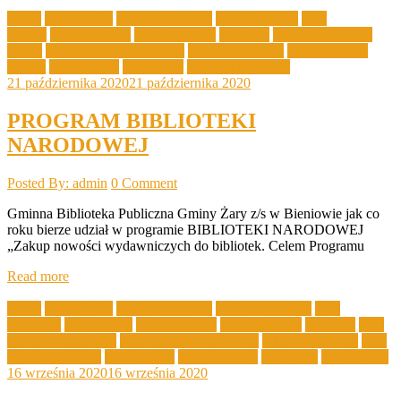
Akcje
Aktualności
biblioteka poleca
Filia Drożków
Filia
Grabik
Filia Kadłubia
Filia Lubanice
Filia Łaz
Filia Mirostowice
Dolne
Filia Mirostowice Górne
Filia Olbrachtów
Filia Sieniawa
Żarska
Filia Złotnik
Informacje
Ważne Informacje
21 października 2020
21 października 2020
PROGRAM BIBLIOTEKI
NARODOWEJ
Posted By: admin
0 Comment
Gminna Biblioteka Publiczna Gminy Żary z/s w Bieniowie jak co
roku bierze udział w programie BIBLIOTEKI NARODOWEJ
„Zakup nowości wydawniczych do bibliotek. Celem Programu
Read more
Akcje
Aktualności
biblioteka poleca
biblioteka poleca
Filia
Drożków
Filia Grabik
Filia Kadłubia
Filia Lubanice
Filia Łaz
Filia
Mirostowice Dolne
Filia Mirostowice Górne
Filia Olbrachtów
Filia
Sieniawa Żarska
Filia Złotnik
GBP Bieniów
Konkursy
Wydarzenia
16 września 2020
16 września 2020