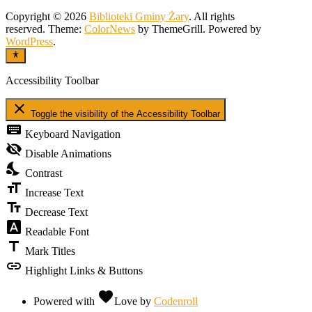
Copyright © 2026
Biblioteki Gminy Żary
. All rights
reserved. Theme:
ColorNews
by ThemeGrill. Powered by
WordPress
.
Accessibility Toolbar
close
Toggle the visibility of the Accessibility Toolbar
keyboard
Keyboard Navigation
visibility_off
Disable Animations
nights_stay
Contrast
format_size
Increase Text
text_fields
Decrease Text
font_download
Readable Font
title
Mark Titles
link
Highlight Links & Buttons
favorite
Powered with
Love
by
Codenroll