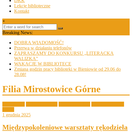
DKK
Lekcje biblioteczne
Kontakt
×
Breaking News:
DOBRA WIADOMOŚĆ!
Przerwa w działaniu telefonów
ZAPRASZAMY DO KONKURSU „LITERACKA
WALIZKA”
WAKACJE W BIBLIOTECE
Zmiana godzin pracy biblioteki w Bieniowie od 29.06 do
28.08!
Filia Mirostowice Górne
Aktualności
biblioteka poleca
biblioteka poleca
Filia Mirostowice
Górne
1 grudnia 2025
Międzypokoleniowe warsztaty rękodzieła