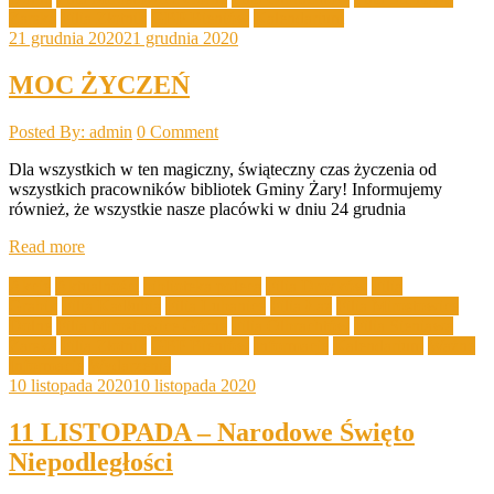
Żarska
Filia Złotnik
GBP Bieniów
Kalendarium
21 grudnia 2020
21 grudnia 2020
MOC ŻYCZEŃ
Posted By: admin
0 Comment
Dla wszystkich w ten magiczny, świąteczny czas życzenia od
wszystkich pracowników bibliotek Gminy Żary! Informujemy
również, że wszystkie nasze placówki w dniu 24 grudnia
Read more
Akcje
Aktualności
biblioteka poleca
Filia Drożków
Filia
Grabik
Filia Kadłubia
Filia Lubanice
Filia Łaz
Filia Mirostowice
Dolne
Filia Mirostowice Górne
Filia Olbrachtów
Filia Sieniawa
Żarska
Filia Złotnik
GBP Bieniów
Informacje
Kalendarium
Ważne
Informacje
Wydarzenia
10 listopada 2020
10 listopada 2020
11 LISTOPADA – Narodowe Święto
Niepodległości