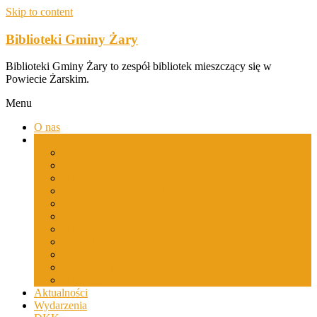
Skip to content
Biblioteki Gminy Żary
Biblioteki Gminy Żary to zespół bibliotek mieszczący się w
Powiecie Żarskim.
Menu
O nas
Filie
GBP Bieniów
Filia Drożków
Filia Grabik
Filia Mirostowice Dolne
Filia Mirostowice Górne
Filia Olbrachtów
Filia Sieniawa Żarska
Filia Złotnik
Filia Kadłubia
Filia Lubanice
Filia Łaz
Aktualności
Wydarzenia