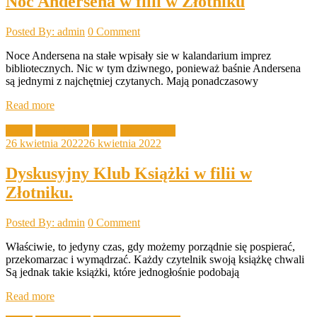
Noc Andersena w filii w Złotniku
Posted By: admin
0 Comment
Noce Andersena na stałe wpisały sie w kalandarium imprez
bibliotecznych. Nic w tym dziwnego, ponieważ baśnie Andersena
są jednymi z najchętniej czytanych. Mają ponadczasowy
Read more
Akcje
Aktualności
DKK
Filia Złotnik
26 kwietnia 2022
26 kwietnia 2022
Dyskusyjny Klub Książki w filii w
Złotniku.
Posted By: admin
0 Comment
Właściwie, to jedyny czas, gdy możemy porządnie się pospierać,
przekomarzac i wymądrzać. Każdy czytelnik swoją książkę chwali
Są jednak takie książki, które jednogłośnie podobają
Read more