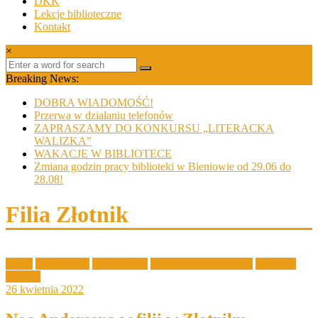
DKK
Lekcje biblioteczne
Kontakt
×
Breaking News:
DOBRA WIADOMOŚĆ!
Przerwa w działaniu telefonów
ZAPRASZAMY DO KONKURSU „LITERACKA
WALIZKA”
WAKACJE W BIBLIOTECE
Zmiana godzin pracy biblioteki w Bieniowie od 29.06 do
28.08!
Filia Złotnik
Akcje
Aktualności
Filia Złotnik
Spotkania w bibliotece
Zajęcia z
dziećmi
26 kwietnia 2022