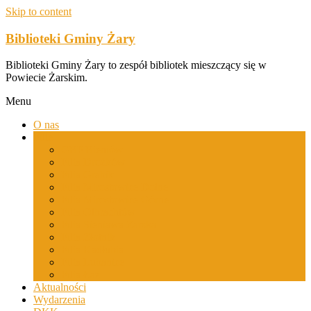
Skip to content
Biblioteki Gminy Żary
Biblioteki Gminy Żary to zespół bibliotek mieszczący się w
Powiecie Żarskim.
Menu
O nas
Filie
GBP Bieniów
Filia Drożków
Filia Grabik
Filia Mirostowice Dolne
Filia Mirostowice Górne
Filia Olbrachtów
Filia Sieniawa Żarska
Filia Złotnik
Filia Kadłubia
Filia Lubanice
Filia Łaz
Aktualności
Wydarzenia