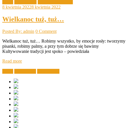
Akcje
Filia Złotnik
Lekcje biblioteczne
8 kwietnia 2022
8 kwietnia 2022
Wielkanoc tuż, tuż…
Posted By: admin
0 Comment
Wielkanoc tuż, tuż… Robimy wszystko, by emocje rosły: tworzymy
pisanki, robimy palmy, a przy tym dobrze się bawimy
Kultywowanie tradycji jest spoko – powiedziała
Read more
Akcje
Aktualności
Filia Złotnik