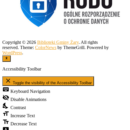
Copyright © 2026
Biblioteki Gminy Żary
. All rights
reserved. Theme:
ColorNews
by ThemeGrill. Powered by
WordPress
.
Accessibility Toolbar
close
Toggle the visibility of the Accessibility Toolbar
keyboard
Keyboard Navigation
visibility_off
Disable Animations
nights_stay
Contrast
format_size
Increase Text
text_fields
Decrease Text