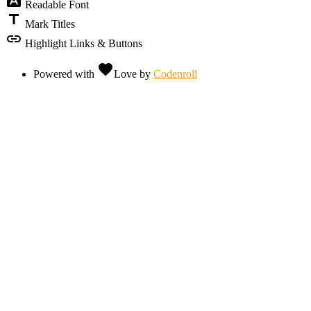
font_download
Readable Font
title
Mark Titles
link
Highlight Links & Buttons
favorite
Powered with
Love
by
Codenroll