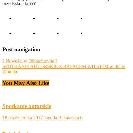
przedszkolaki ?‍??
Post navigation
? Nowości w Olbrachtowie ?
SPOTKANIE AUTORSKIE Z RAFAŁEM WITKIEM w filii w
Złotniku
You May Also Like
Spotkanie autorskie
18 października 2017
Jagoda Bakalarska
0