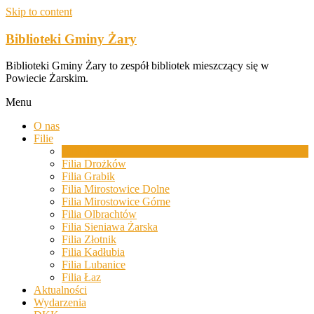
Skip to content
Biblioteki Gminy Żary
Biblioteki Gminy Żary to zespół bibliotek mieszczący się w
Powiecie Żarskim.
Menu
O nas
Filie
GBP Bieniów
Filia Drożków
Filia Grabik
Filia Mirostowice Dolne
Filia Mirostowice Górne
Filia Olbrachtów
Filia Sieniawa Żarska
Filia Złotnik
Filia Kadłubia
Filia Lubanice
Filia Łaz
Aktualności
Wydarzenia