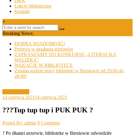
DKK
Lekcje biblioteczne
Kontakt
×
Breaking News:
DOBRA WIADOMOŚĆ!
Przerwa w działaniu telefonów
ZAPRASZAMY DO KONKURSU „LITERACKA
WALIZKA”
WAKACJE W BIBLIOTECE
Zmiana godzin pracy biblioteki w Bieniowie od 29.06 do
28.08!
GBP Bieniów
14 czerwca 2021
14 czerwca 2021
???Tup tup tup i PUK PUK ?
Posted By: admin
0 Comment
? Po długiej przerwie, bibliotekę w Bieniowie odwiedziły