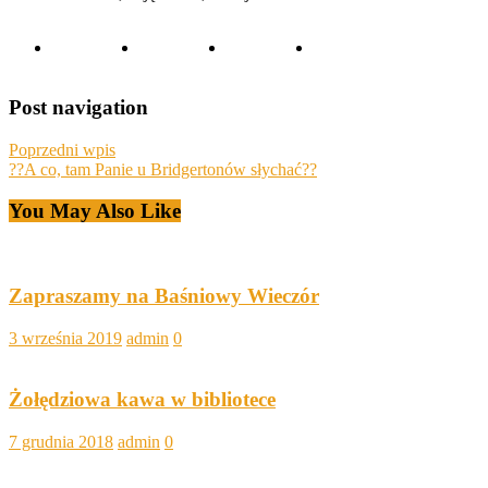
Post navigation
Poprzedni wpis
??A co, tam Panie u Bridgertonów słychać??
You May Also Like
Zapraszamy na Baśniowy Wieczór
3 września 2019
admin
0
Żołędziowa kawa w bibliotece
7 grudnia 2018
admin
0