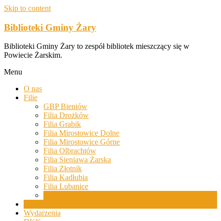
Skip to content
Biblioteki Gminy Żary
Biblioteki Gminy Żary to zespół bibliotek mieszczący się w
Powiecie Żarskim.
Menu
O nas
Filie
GBP Bieniów
Filia Drożków
Filia Grabik
Filia Mirostowice Dolne
Filia Mirostowice Górne
Filia Olbrachtów
Filia Sieniawa Żarska
Filia Złotnik
Filia Kadłubia
Filia Lubanice
Filia Łaz
Aktualności
Wydarzenia