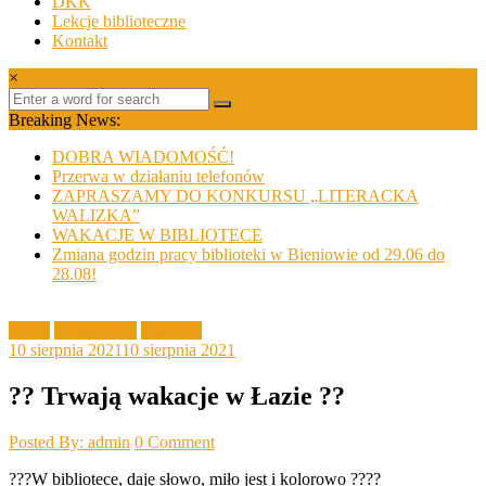
DKK
Lekcje biblioteczne
Kontakt
×
Breaking News:
DOBRA WIADOMOŚĆ!
Przerwa w działaniu telefonów
ZAPRASZAMY DO KONKURSU „LITERACKA
WALIZKA”
WAKACJE W BIBLIOTECE
Zmiana godzin pracy biblioteki w Bieniowie od 29.06 do
28.08!
Akcje
Aktualności
Filia Łaz
10 sierpnia 2021
10 sierpnia 2021
?? Trwają wakacje w Łazie ??
Posted By: admin
0 Comment
???W bibliotece, daję słowo, miło jest i kolorowo ????