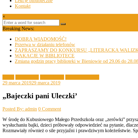
Lekcje biblioteczne
Kontakt
×
Breaking News:
DOBRA WIADOMOŚĆ!
Przerwa w działaniu telefonów
ZAPRASZAMY DO KONKURSU „LITERACKA WALIZ
WAKACJE W BIBLIOTECE
Zmiana godzin pracy biblioteki w Bieniowie od 29.06 do 28.0
Akcje
Aktualności
Filia Złotnik
Zajęcia z dziećmi
29 marca 2019
29 marca 2019
„Bajeczki pani Uleczki’
Posted By: admin
0 Comment
W środę do Kubusiowego Małego Przedszkola oraz „zerówki” przyszła 
wysłuchaniu bajki, dzieci próbowały odpowiedzieć na pytanie, dlacze
Rozmawiały również o sile przyjaźni i prawdziwym koleżeństwie. Spo