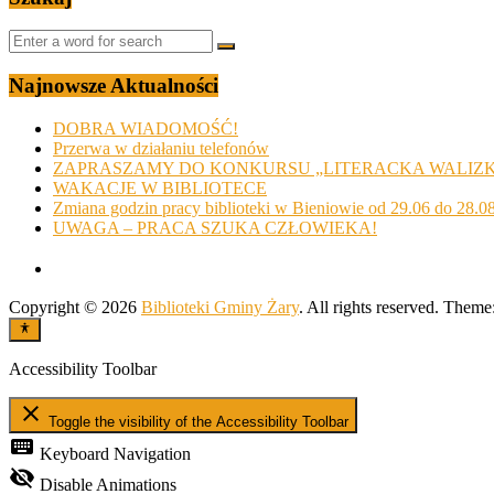
Najnowsze Aktualności
DOBRA WIADOMOŚĆ!
Przerwa w działaniu telefonów
ZAPRASZAMY DO KONKURSU „LITERACKA WALIZ
WAKACJE W BIBLIOTECE
Zmiana godzin pracy biblioteki w Bieniowie od 29.06 do 28.0
UWAGA – PRACA SZUKA CZŁOWIEKA!
Copyright © 2026
Biblioteki Gminy Żary
. All rights reserved. Theme
Accessibility Toolbar
close
Toggle the visibility of the Accessibility Toolbar
keyboard
Keyboard Navigation
visibility_off
Disable Animations