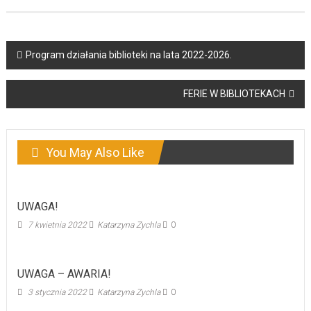
Post
Program działania biblioteki na lata 2022-2026.
navigation
FERIE W BIBLIOTEKACH
You May Also Like
UWAGA!
7 kwietnia 2022
Katarzyna Zychla
0
UWAGA – AWARIA!
3 stycznia 2022
Katarzyna Zychla
0