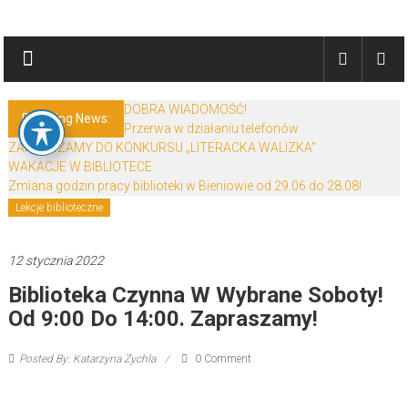
Skip
Biblioteki
to
content
Gminy
Żary
DOBRA WIADOMOŚĆ!
Breaking News:
Przerwa w działaniu telefonów
Biblioteki
ZAPRASZAMY DO KONKURSU „LITERACKA WALIZKA”
Gminy
WAKACJE W BIBLIOTECE
Żary
Zmiana godzin pracy biblioteki w Bieniowie od 29.06 do 28.08!
to
Lekcje biblioteczne
zespół
bibliotek
12 stycznia 2022
mieszczący
Biblioteka Czynna W Wybrane Soboty!
się
w
Od 9:00 Do 14:00. Zapraszamy!
Powiecie
Żarskim.
Posted By: Katarzyna Zychla
0 Comment