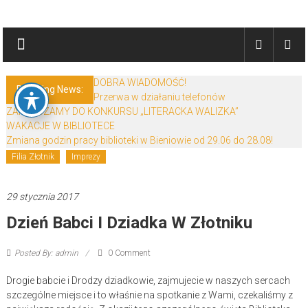
Skip
Biblioteki
to
content
Gminy
Żary
DOBRA WIADOMOŚĆ!
Breaking News:
Przerwa w działaniu telefonów
Biblioteki
ZAPRASZAMY DO KONKURSU „LITERACKA WALIZKA”
Gminy
WAKACJE W BIBLIOTECE
Żary
Zmiana godzin pracy biblioteki w Bieniowie od 29.06 do 28.08!
to
Filia Złotnik
Imprezy
zespół
bibliotek
29 stycznia 2017
mieszczący
Dzień Babci I Dziadka W Złotniku
się
w
Powiecie
Posted By: admin
0 Comment
Żarskim.
Drogie babcie i Drodzy dziadkowie, zajmujecie w naszych sercach
szczególne miejsce i to właśnie na spotkanie z Wami, czekaliśmy z