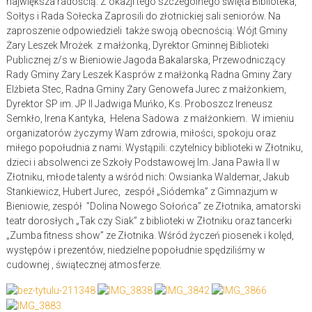
największa radością. Z okazji tego szczególnego święta Biblioteka,
Sołtys i Rada Sołecka Zaprosili do złotnickiej sali seniorów. Na
zaproszenie odpowiedzieli także swoją obecnością: Wójt Gminy
Żary Leszek Mrożek z małżonką, Dyrektor Gminnej Biblioteki
Publicznej z/s w Bieniowie Jagoda Bakalarska, Przewodniczący
Rady Gminy Żary Leszek Kasprów z małżonką Radna Gminy Żary
Elżbieta Stec, Radna Gminy Żary Genowefa Jurec z małżonkiem,
Dyrektor SP im. JP II Jadwiga Muńko, Ks. Proboszcz Ireneusz
Semkło, Irena Kantyka, Helena Sadowa z małżonkiem. W imieniu
organizatorów życzymy Wam zdrowia, miłości, spokoju oraz
miłego popołudnia z nami. Wystąpili: czytelnicy biblioteki w Złotniku,
dzieci i absolwenci ze Szkoły Podstawowej Im. Jana Pawła II w
Złotniku, młode talenty a wśród nich: Owsianka Waldemar, Jakub
Stankiewicz, Hubert Jurec, zespół „Siódemka” z Gimnazjum w
Bieniowie, zespół ”Dolina Nowego Sołońca” ze Złotnika, amatorski
teatr dorosłych „Tak czy Siak” z biblioteki w Złotniku oraz tancerki
„Zumba fitness show” ze Złotnika. Wśród życzeń piosenek i kolęd,
występów i prezentów, niedzielne popołudnie spędziliśmy w
cudownej , świątecznej atmosferze.