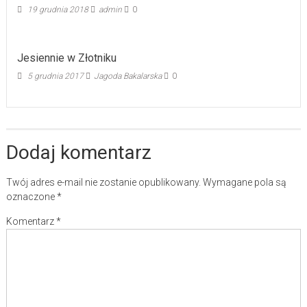
19 grudnia 2018
admin
0
Jesiennie w Złotniku
5 grudnia 2017
Jagoda Bakalarska
0
Dodaj komentarz
Twój adres e-mail nie zostanie opublikowany.
Wymagane pola są
oznaczone
*
Komentarz
*