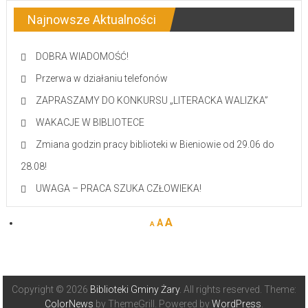
Najnowsze Aktualności
DOBRA WIADOMOŚĆ!
Przerwa w działaniu telefonów
ZAPRASZAMY DO KONKURSU „LITERACKA WALIZKA”
WAKACJE W BIBLIOTECE
Zmiana godzin pracy biblioteki w Bieniowie od 29.06 do
28.08!
UWAGA – PRACA SZUKA CZŁOWIEKA!
A
A
A
Copyright © 2026
Biblioteki Gminy Żary
. All rights reserved. Theme:
ColorNews
by ThemeGrill. Powered by
WordPress
.