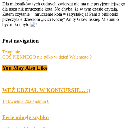
Dla miłośników tych cudnych zwierząt nie ma nic przyjemniejszego
dla uszu niż mruczenie kota. No chyba, że w tym czasie czytają.
Zatem czytanie + mruczenie kota = satysfakcja! Pani z biblioteki
przeczytała dzieciom „Kici Kocię” Anity Głowińskiej. Miauuuło
być miło i było
Post navigation
Teatralnie
COŚ PIĘKNEGO nie tylko w dzień Walentego ?
You May Also Like
WEŹ UDZIAŁ W KONKURSIE… ;)
14 kwietnia 2020
admin
0
Ferie minęły szybko