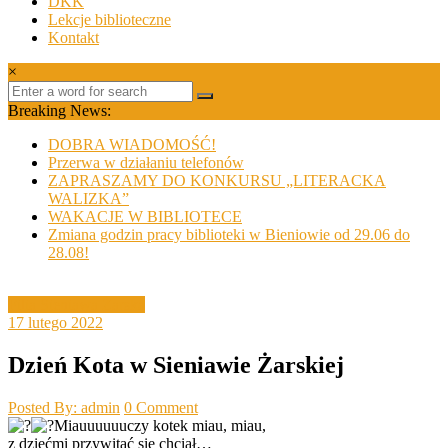
DKK
Lekcje biblioteczne
Kontakt
×
Breaking News:
DOBRA WIADOMOŚĆ!
Przerwa w działaniu telefonów
ZAPRASZAMY DO KONKURSU „LITERACKA
WALIZKA”
WAKACJE W BIBLIOTECE
Zmiana godzin pracy biblioteki w Bieniowie od 29.06 do
28.08!
Filia Sieniawa Żarska
17 lutego 2022
Dzień Kota w Sieniawie Żarskiej
Posted By: admin
0 Comment
Miauuuuuuczy kotek miau, miau,
z dziećmi przywitać się chciał…