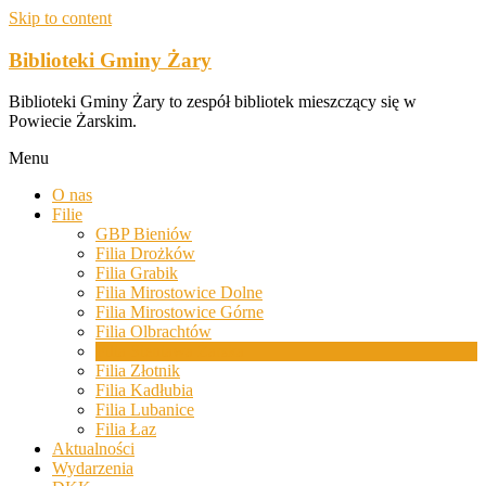
Skip to content
Biblioteki Gminy Żary
Biblioteki Gminy Żary to zespół bibliotek mieszczący się w
Powiecie Żarskim.
Menu
O nas
Filie
GBP Bieniów
Filia Drożków
Filia Grabik
Filia Mirostowice Dolne
Filia Mirostowice Górne
Filia Olbrachtów
Filia Sieniawa Żarska
Filia Złotnik
Filia Kadłubia
Filia Lubanice
Filia Łaz
Aktualności
Wydarzenia