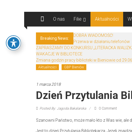
Skip
Biblioteki
to
content
O nas
Filie
Aktualności
W
Gminy
Żary
DOBRA WIADOMOŚĆ!
Breaking News:
Przerwa w działaniu telefonów
Biblioteki
ZAPRASZAMY DO KONKURSU „LITERACKA WALIZK
Gminy
WAKACJE W BIBLIOTECE
Żary
Zmiana godzin pracy biblioteki w Bieniowie od 29.06
to
Aktualności
GBP Bieniów
zespół
bibliotek
1 marca 2018
mieszczący
Dzień Przytulania Bi
się
w
Powiecie
Posted By: Jagoda Bakalarska
0 Comment
Żarskim.
Szanowni Państwo, może mało kto z Was wie, ale dzis
Jest to dzień Przytulania Bibliotekarza. Jeżeli znajdzi