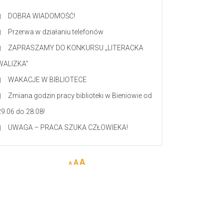
DOBRA WIADOMOŚĆ!
Przerwa w działaniu telefonów
ZAPRASZAMY DO KONKURSU „LITERACKA
WALIZKA”
WAKACJE W BIBLIOTECE
Zmiana godzin pracy biblioteki w Bieniowie od
29.06 do 28.08!
UWAGA – PRACA SZUKA CZŁOWIEKA!
A
A
A