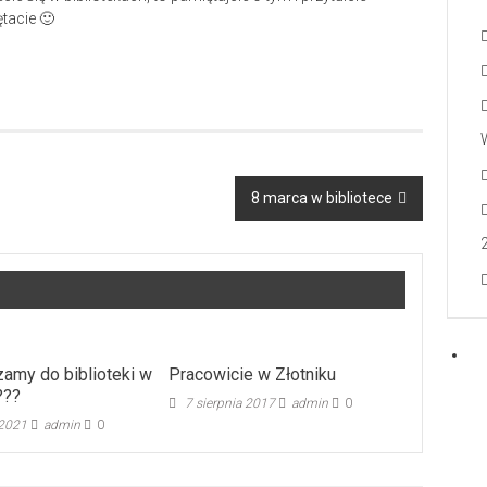
tacie 🙂
8 marca w bibliotece
amy do biblioteki w
Pracowicie w Złotniku
???
7 sierpnia 2017
admin
0
 2021
admin
0