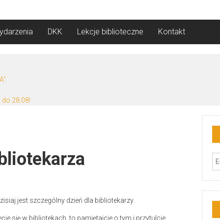
ydarzenia
DKK
Lekcje biblioteczne
Kontakt
A”
 do 28.08!
bliotekarza
iaj jest szczególny dzień dla bibliotekarzy.
ecie się w bibliotekach, to pamiętajcie o tym i przytulcie