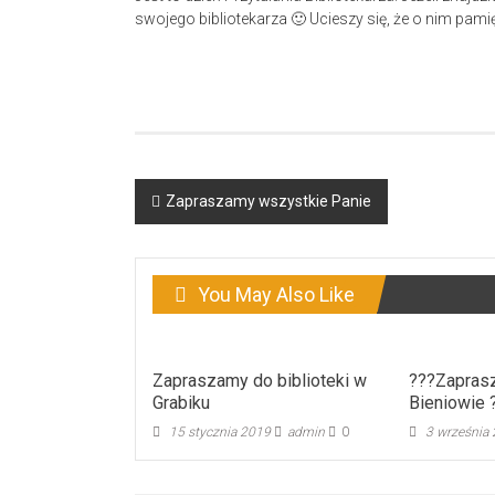
swojego bibliotekarza 🙂 Ucieszy się, że o nim pamię
Post
Zapraszamy wszystkie Panie
navigation
You May Also Like
Zapraszamy do biblioteki w
???Zaprasz
Grabiku
Bieniowie 
15 stycznia 2019
admin
0
3 września