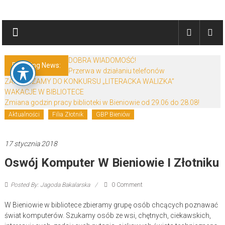
Skip
Biblioteki
to
content
Gminy
Żary
DOBRA WIADOMOŚĆ!
Breaking News:
Przerwa w działaniu telefonów
Biblioteki
ZAPRASZAMY DO KONKURSU „LITERACKA WALIZKA”
Gminy
WAKACJE W BIBLIOTECE
Żary
Zmiana godzin pracy biblioteki w Bieniowie od 29.06 do 28.08!
to
Aktualności
Filia Złotnik
GBP Bieniów
zespół
bibliotek
17 stycznia 2018
mieszczący
Oswój Komputer W Bieniowie I Złotniku
się
w
Powiecie
Posted By: Jagoda Bakalarska
0 Comment
Żarskim.
W Bieniowie w bibliotece zbieramy grupę osób chcących poznawać
świat komputerów. Szukamy osób ze wsi, chętnych, ciekawskich,