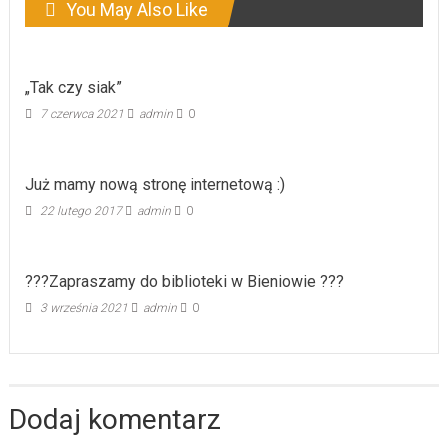
You May Also Like
„Tak czy siak”
7 czerwca 2021
admin
0
Już mamy nową stronę internetową :)
22 lutego 2017
admin
0
???Zapraszamy do biblioteki w Bieniowie ???
3 września 2021
admin
0
Dodaj komentarz