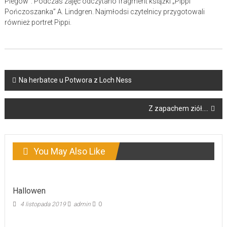
Piegów”. Podczas zajęć odczytano fragment książki „Pippi
Pończoszanka” A. Lindgren. Najmłodsi czytelnicy przygotowali
również portret Pippi.
Post
Na herbatce u Potwora z Loch Ness
navigation
Z zapachem ziół….
You May Also Like
Hallowen
4 listopada 2019
admin
0