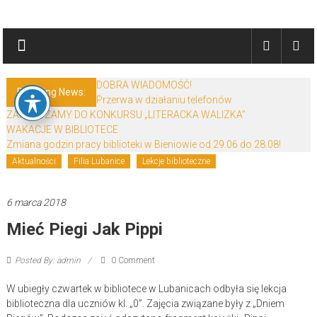
Skip
Biblioteki
to
content
Gminy
Żary
DOBRA WIADOMOŚĆ!
Breaking News:
Przerwa w działaniu telefonów
Biblioteki
ZAPRASZAMY DO KONKURSU „LITERACKA WALIZKA”
Gminy
WAKACJE W BIBLIOTECE
Żary
Zmiana godzin pracy biblioteki w Bieniowie od 29.06 do 28.08!
to
Aktualności
Filia Lubanice
Lekcje biblioteczne
zespół
bibliotek
6 marca 2018
mieszczący
Mieć Piegi Jak Pippi
się
w
Powiecie
Posted By: admin
0 Comment
Żarskim.
W ubiegły czwartek w bibliotece w Lubanicach odbyła się lekcja
biblioteczna dla uczniów kl. „0”. Zajęcia związane były z „Dniem