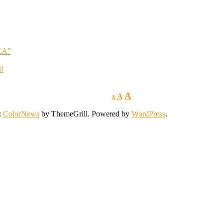
KA”
8!
A
A
A
:
ColorNews
by ThemeGrill. Powered by
WordPress
.