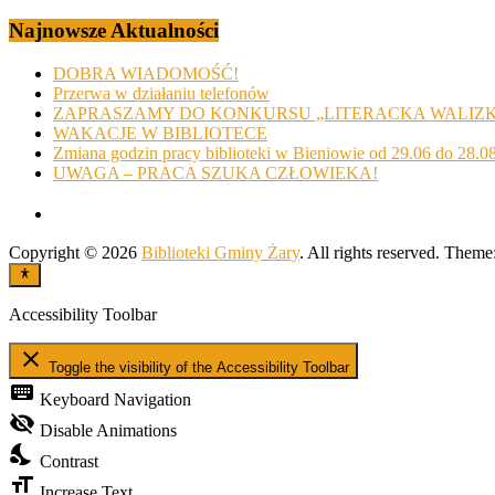
Najnowsze Aktualności
DOBRA WIADOMOŚĆ!
Przerwa w działaniu telefonów
ZAPRASZAMY DO KONKURSU „LITERACKA WALIZ
WAKACJE W BIBLIOTECE
Zmiana godzin pracy biblioteki w Bieniowie od 29.06 do 28.0
UWAGA – PRACA SZUKA CZŁOWIEKA!
Copyright © 2026
Biblioteki Gminy Żary
. All rights reserved. Theme
Accessibility Toolbar
close
Toggle the visibility of the Accessibility Toolbar
keyboard
Keyboard Navigation
visibility_off
Disable Animations
nights_stay
Contrast
format_size
Increase Text