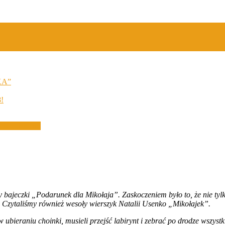
KA”
8!
cia z dziećmi
y bajeczki
„
Podarunek dla Miko
ł
aja
”
. Zaskoczeniem by
ł
o to,
ż
e nie tyl
 Czytali
ś
my r
ó
wnie
ż
weso
ł
y wierszyk Natalii Usenko
„
Miko
ł
ajek
”
.
ubieraniu choinki, musieli przej
ść
labirynt i zebra
ć
po drodze wszystk