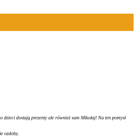
ko dzieci dostaj
ą
prezenty ale r
ó
wnie
ż
sam Miko
ł
aj! Na ten pomys
ł
ie ozdoby.