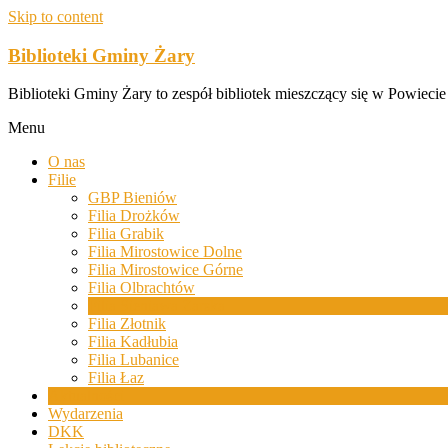
Skip to content
Biblioteki Gminy Żary
Biblioteki Gminy Żary to zespół bibliotek mieszczący się w Powiecie
Menu
O nas
Filie
GBP Bieniów
Filia Drożków
Filia Grabik
Filia Mirostowice Dolne
Filia Mirostowice Górne
Filia Olbrachtów
Filia Sieniawa Żarska
Filia Złotnik
Filia Kadłubia
Filia Lubanice
Filia Łaz
Aktualności
Wydarzenia
DKK