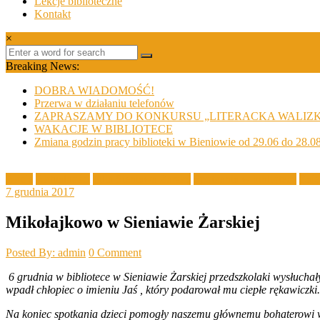
Lekcje biblioteczne
Kontakt
×
Breaking News:
DOBRA WIADOMOŚĆ!
Przerwa w działaniu telefonów
ZAPRASZAMY DO KONKURSU „LITERACKA WALIZ
WAKACJE W BIBLIOTECE
Zmiana godzin pracy biblioteki w Bieniowie od 29.06 do 28.0
Akcje
Aktualności
Filia Sieniawa Żarska
Spotkania w bibliotece
Zaję
7 grudnia 2017
Mikołajkowo w Sieniawie Żarskiej
Posted By: admin
0 Comment
6 grudnia w bibliotece w Sieniawie Żarskiej
przedszkolaki
wys
ł
ucha
ł
wpad
ł
ch
ł
opiec o imieniu Ja
ś
, kt
ó
ry podarowa
ł
mu ciep
ł
e r
ę
kawiczki.
Na koniec spotkania dzieci pomog
ł
y naszemu g
łó
wnemu bohaterowi w 