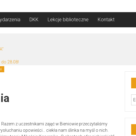
ydarzenia
DKK
Lekcje biblioteczne
Kontakt
A”
 do 28.08!
mi
ia
. Razem z uczestnikami zajęć w Bieniowie przeczytaliśmy
wysłuchaniu opowieści… ciekła nam ślinka na myśl o nich.