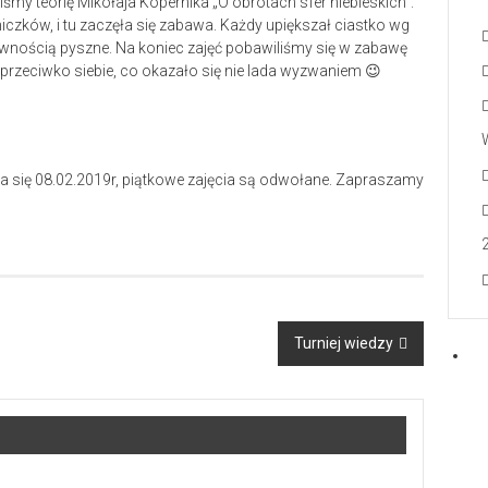
my teorię Mikołaja Kopernika „O obrotach sfer niebieskich”.
iczków, i tu zaczęła się zabawa. Każdy upiększał ciastko wg
 pewnością pyszne. Na koniec zajęć pobawiliśmy się w zabawę
aprzeciwko siebie, co okazało się nie lada wyzwaniem 😉
wa się 08.02.2019r, piątkowe zajęcia są odwołane. Zapraszamy
Turniej wiedzy