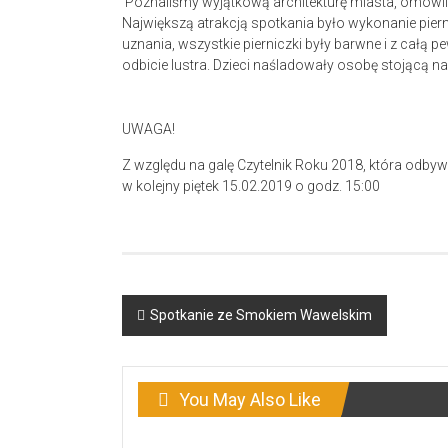
Poznaliśmy wyjątkową architekturę miasta, omówiliś
Największą atrakcją spotkania było wykonanie piern
uznania, wszystkie pierniczki były barwne i z całą
odbicie lustra. Dzieci naśladowały osobę stojącą n
UWAGA!
Z względu na galę Czytelnik Roku 2018, która odby
w kolejny piętek 15.02.2019 o godz. 15:00
Post
Spotkanie ze Smokiem Wawelskim
navigation
You May Also Like