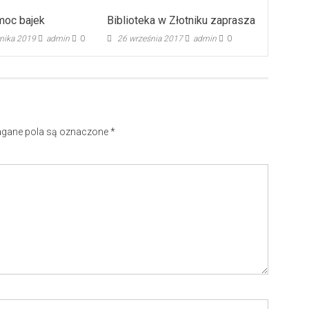
moc bajek
Biblioteka w Złotniku zaprasza
rnika 2019
admin
0
26 września 2017
admin
0
ane pola są oznaczone
*