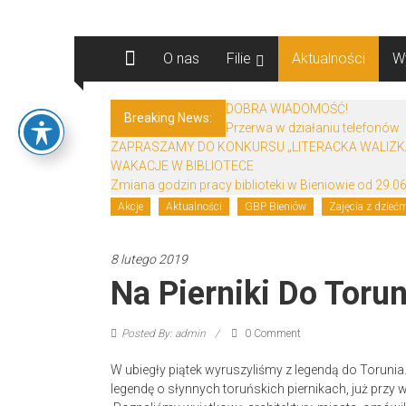
Skip
Biblioteki
to
content
O nas
Filie
Aktualności
W
Gminy
Żary
DOBRA WIADOMOŚĆ!
Breaking News:
Przerwa w działaniu telefonów
Biblioteki
ZAPRASZAMY DO KONKURSU „LITERACKA WALIZK
Gminy
WAKACJE W BIBLIOTECE
Żary
Zmiana godzin pracy biblioteki w Bieniowie od 29.06
to
Akcje
Aktualności
GBP Bieniów
Zajęcia z dzieć
zespół
bibliotek
8 lutego 2019
mieszczący
Na Pierniki Do Torun
się
w
Powiecie
Posted By: admin
0 Comment
Żarskim.
W ubiegły piątek wyruszyliśmy z legendą do Torunia
legendę o słynnych toruńskich piernikach, już przy 