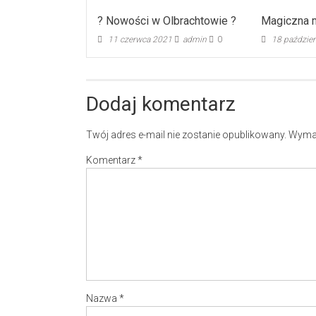
? Nowości w Olbrachtowie ?
Magiczna 
11 czerwca 2021
admin
0
18 paździe
Dodaj komentarz
Twój adres e-mail nie zostanie opublikowany.
Wymag
Komentarz
*
Nazwa
*