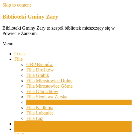
Skip to content
Biblioteki Gminy Żary
Biblioteki Gminy Żary to zespół bibliotek mieszczący się w
Powiecie Żarskim.
Menu
O nas
Filie
GBP Bieniów
Filia Drożków
Filia Grabik
Filia Mirostowice Dolne
Filia Mirostowice Górne
Filia Olbrachtów
Filia Sieniawa Żarska
Filia Złotnik
Filia Kadłubia
Filia Lubanice
Filia Łaz
Aktualności
Wydarzenia