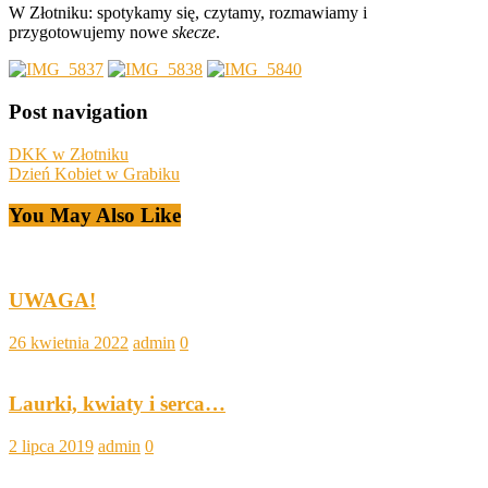
W Złotniku: spotykamy się, czytamy, rozmawiamy i
przygotowujemy nowe
skecze
.
Post navigation
DKK w Złotniku
Dzień Kobiet w Grabiku
You May Also Like
UWAGA!
26 kwietnia 2022
admin
0
Laurki, kwiaty i serca…
2 lipca 2019
admin
0