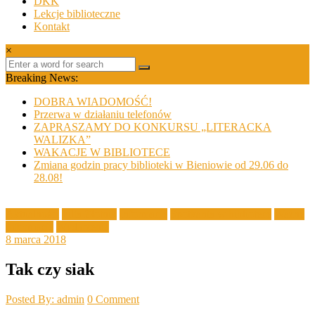
DKK
Lekcje biblioteczne
Kontakt
×
Breaking News:
DOBRA WIADOMOŚĆ!
Przerwa w działaniu telefonów
ZAPRASZAMY DO KONKURSU „LITERACKA
WALIZKA”
WAKACJE W BIBLIOTECE
Zmiana godzin pracy biblioteki w Bieniowie od 29.06 do
28.08!
Aktualności
Filia Złotnik
Informacje
Spotkania w bibliotece
Ważne
Informacje
Wydarzenia
8 marca 2018
Tak czy siak
Posted By: admin
0 Comment