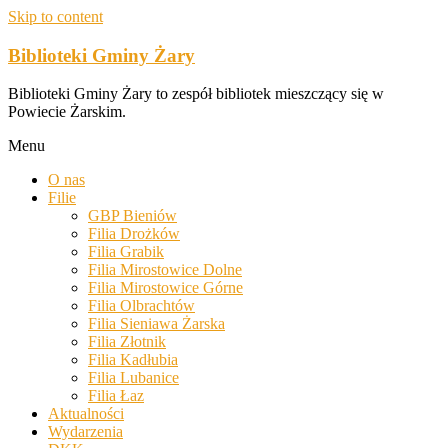
Skip to content
Biblioteki Gminy Żary
Biblioteki Gminy Żary to zespół bibliotek mieszczący się w
Powiecie Żarskim.
Menu
O nas
Filie
GBP Bieniów
Filia Drożków
Filia Grabik
Filia Mirostowice Dolne
Filia Mirostowice Górne
Filia Olbrachtów
Filia Sieniawa Żarska
Filia Złotnik
Filia Kadłubia
Filia Lubanice
Filia Łaz
Aktualności
Wydarzenia