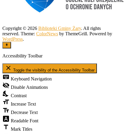
Copyright © 2026
Biblioteki Gminy Żary
. All rights
reserved. Theme:
ColorNews
by ThemeGrill. Powered by
WordPress
.
Accessibility Toolbar
close
Toggle the visibility of the Accessibility Toolbar
keyboard
Keyboard Navigation
visibility_off
Disable Animations
nights_stay
Contrast
format_size
Increase Text
text_fields
Decrease Text
font_download
Readable Font
title
Mark Titles