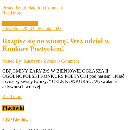
Posted By: Redaktor
0 Comment
Read more
Lekcje biblioteczne
3 kwietnia 2023
3 kwietnia 2023
Rozpisz się na wiosnę! Weź udział w
Konkurs Poetyckim!
Posted By: Katarzyna Zychla
0 Comment
GBP GMINY ŻARY Z/S W BIENIOWIE OGŁASZA II
OGÓLNOPOLSKI KONKURS POETYCKI pod hasłem: „Pisać –
to znaczy światy tworzyć” CELE KONKURSU: Wyzwalanie
aktywności twórczej
Read more
Placówki
GBP Bieniów