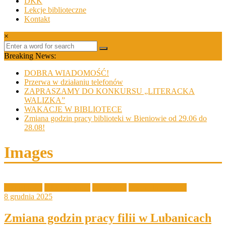
DKK
Lekcje biblioteczne
Kontakt
×
Breaking News:
DOBRA WIADOMOŚĆ!
Przerwa w działaniu telefonów
ZAPRASZAMY DO KONKURSU „LITERACKA
WALIZKA”
WAKACJE W BIBLIOTECE
Zmiana godzin pracy biblioteki w Bieniowie od 29.06 do
28.08!
Images
Aktualności
Filia Lubanice
Informacje
Ważne Informacje
8 grudnia 2025
Zmiana godzin pracy filii w Lubanicach