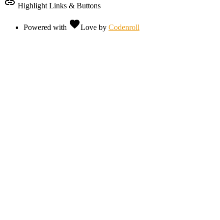
link
Highlight Links & Buttons
favorite
Powered with
Love
by
Codenroll