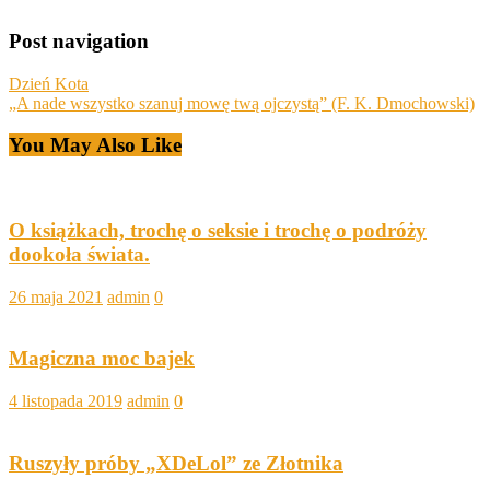
Post navigation
Dzień Kota
„A nade wszystko szanuj mowę twą ojczystą” (F. K. Dmochowski)
You May Also Like
O książkach, trochę o seksie i trochę o podróży
dookoła świata.
26 maja 2021
admin
0
Magiczna moc bajek
4 listopada 2019
admin
0
Ruszyły próby „XDeLol” ze Złotnika