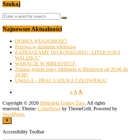
Szukaj
Najnowsze Aktualności
DOBRA WIADOMOŚĆ!
Przerwa w działaniu telefonów
ZAPRASZAMY DO KONKURSU „LITERACKA
WALIZKA”
WAKACJE W BIBLIOTECE
Zmiana godzin pracy biblioteki w Bieniowie od 29.06 do
28.08!
UWAGA – PRACA SZUKA CZŁOWIEKA!
A
A
A
Copyright © 2026
Biblioteki Gminy Żary
. All rights
reserved. Theme:
ColorNews
by ThemeGrill. Powered by
WordPress
.
Accessibility Toolbar