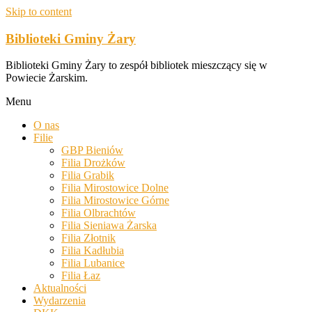
Skip to content
Biblioteki Gminy Żary
Biblioteki Gminy Żary to zespół bibliotek mieszczący się w
Powiecie Żarskim.
Menu
O nas
Filie
GBP Bieniów
Filia Drożków
Filia Grabik
Filia Mirostowice Dolne
Filia Mirostowice Górne
Filia Olbrachtów
Filia Sieniawa Żarska
Filia Złotnik
Filia Kadłubia
Filia Lubanice
Filia Łaz
Aktualności
Wydarzenia