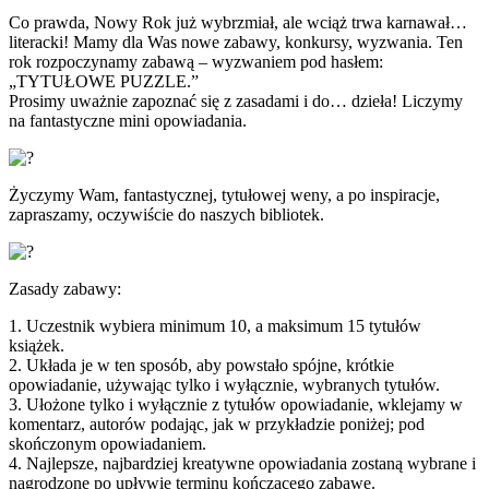
Co prawda, Nowy Rok już wybrzmiał, ale wciąż trwa karnawał…
literacki! Mamy dla Was nowe zabawy, konkursy, wyzwania. Ten
rok rozpoczynamy zabawą – wyzwaniem pod hasłem:
„TYTUŁOWE PUZZLE.”
Prosimy uważnie zapoznać się z zasadami i do… dzieła! Liczymy
na fantastyczne mini opowiadania.
Życzymy Wam, fantastycznej, tytułowej weny, a po inspiracje,
zapraszamy, oczywiście do naszych bibliotek.
Zasady zabawy:
1. Uczestnik wybiera minimum 10, a maksimum 15 tytułów
książek.
2. Układa je w ten sposób, aby powstało spójne, krótkie
opowiadanie, używając tylko i wyłącznie, wybranych tytułów.
3. Ułożone tylko i wyłącznie z tytułów opowiadanie, wklejamy w
komentarz, autorów podając, jak w przykładzie poniżej; pod
skończonym opowiadaniem.
4. Najlepsze, najbardziej kreatywne opowiadania zostaną wybrane i
nagrodzone po upływie terminu kończącego zabawę.