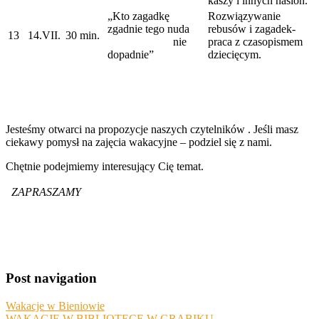
kaszy i innych nasion.
„Kto zagadkę
Rozwiązywanie
zgadnie tego nuda
rebusów i zagadek-
13
14.VII.
30 min.
nie
praca z czasopismem
dopadnie”
dziecięcym.
Jesteśmy otwarci na propozycje naszych czytelników . Jeśli masz
ciekawy pomysł na zajęcia wakacyjne – podziel się z nami.
Chętnie podejmiemy interesujący Cię temat.
ZAPRASZAMY
Post navigation
Wakacje w Bieniowie
WAKACJE W BIBLIOTECE W GRABIKU