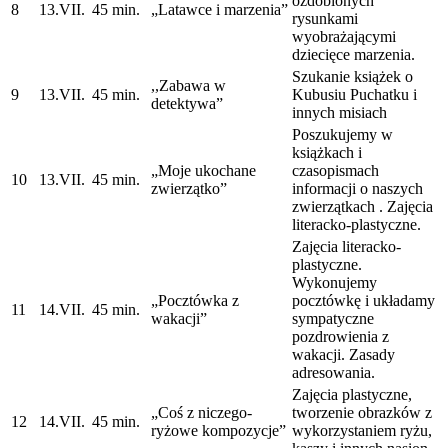
ozdobionych
8
13.VII.
45 min.
„Latawce i marzenia”
rysunkami
wyobrażającymi
dziecięce marzenia.
Szukanie książek o
,,Zabawa w
9
13.VII.
45 min.
Kubusiu Puchatku i
detektywa”
innych misiach
Poszukujemy w
książkach i
„Moje ukochane
czasopismach
10
13.VII.
45 min.
zwierzątko”
informacji o naszych
zwierzątkach . Zajęcia
literacko-plastyczne.
Zajęcia literacko-
plastyczne.
Wykonujemy
„Pocztówka z
pocztówkę i układamy
11
14.VII.
45 min.
wakacji”
sympatyczne
pozdrowienia z
wakacji. Zasady
adresowania.
Zajęcia plastyczne,
„Coś z niczego-
tworzenie obrazków z
12
14.VII.
45 min.
ryżowe kompozycje”
wykorzystaniem ryżu,