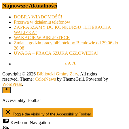
Najnowsze Aktualności
DOBRA WIADOMOŚĆ!
Przerwa w działaniu telefonów
ZAPRASZAMY DO KONKURSU „LITERACKA
WALIZKA”
WAKACJE W BIBLIOTECE
Zmiana godzin pracy biblioteki w Bieniowie od 29.06 do
28.08!
UWAGA – PRACA SZUKA CZŁOWIEKA!
A
A
A
Copyright © 2026
Biblioteki Gminy Żary
. All rights
reserved. Theme:
ColorNews
by ThemeGrill. Powered by
WordPress
.
Accessibility Toolbar
close
Toggle the visibility of the Accessibility Toolbar
keyboard
Keyboard Navigation
visibility_off