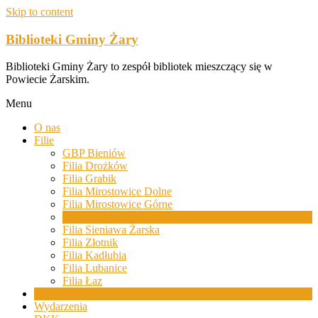
Skip to content
Biblioteki Gminy Żary
Biblioteki Gminy Żary to zespół bibliotek mieszczący się w
Powiecie Żarskim.
Menu
O nas
Filie
GBP Bieniów
Filia Drożków
Filia Grabik
Filia Mirostowice Dolne
Filia Mirostowice Górne
Filia Olbrachtów
Filia Sieniawa Żarska
Filia Złotnik
Filia Kadłubia
Filia Lubanice
Filia Łaz
Aktualności
Wydarzenia