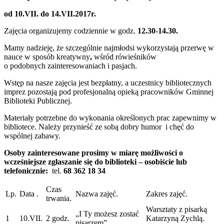
od 10.VII. do 14.VII.2017r.
Zajęcia organizujemy codziennie w godz.
12.30-14.30.
Mamy nadzieję, że szczególnie najmłodsi wykorzystają przerwę w
nauce w sposób kreatywny
,
wśród rówieśników
o podobnych zainteresowaniach i pasjach.
Wstęp na nasze zajęcia jest bezpłatny, a uczestnicy bibliotecznych
imprez pozostają pod profesjonalną opieką pracowników Gminnej
Biblioteki Publicznej.
Materiały potrzebne do wykonania określonych prac zapewnimy w
bibliotece. Należy przynieść ze sobą dobry humor i chęć do
wspólnej zabawy.
Osoby zainteresowane prosimy w miarę możliwości o
wcześniejsze zgłaszanie się do biblioteki – osobiście lub
telefonicznie:
tel.
68 362 18 34
Czas
Lp.
Data .
Nazwa zajęć.
Zakres zajęć.
trwania.
Warsztaty z pisarką
„I Ty możesz zostać
1
10.VII.
2 godz.
Katarzyną Zychlą.
pisarzem”