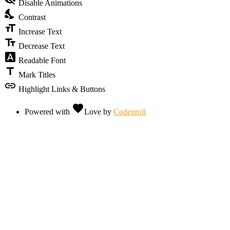
Disable Animations
nights_stay
Contrast
format_size
Increase Text
text_fields
Decrease Text
font_download
Readable Font
title
Mark Titles
link
Highlight Links & Buttons
favorite
Powered with
Love
by
Codenroll