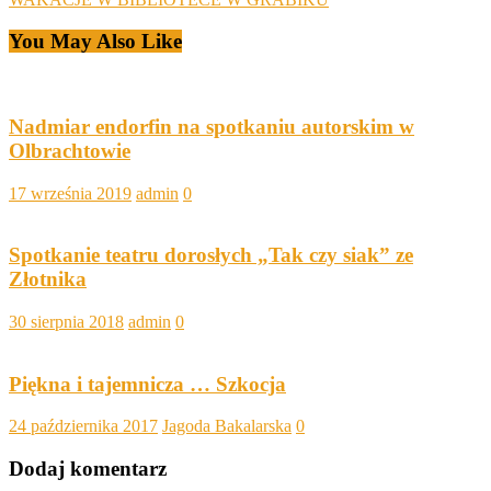
You May Also Like
Nadmiar endorfin na spotkaniu autorskim w
Olbrachtowie
17 września 2019
admin
0
Spotkanie teatru dorosłych „Tak czy siak” ze
Złotnika
30 sierpnia 2018
admin
0
Piękna i tajemnicza … Szkocja
24 października 2017
Jagoda Bakalarska
0
Dodaj komentarz