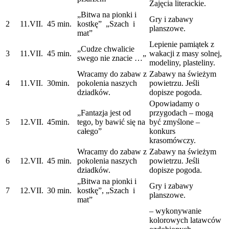
Zajęcia literackie.
„Bitwa na pionki i
Gry i zabawy
2
11.VII.
45 min.
kostkę” „Szach i
planszowe.
mat”
Lepienie pamiątek z
„Cudze chwalicie
3
11.VII.
45 min.
wakacji z masy solnej,
swego nie znacie …”
modeliny, plasteliny.
Wracamy do zabaw z
Zabawy na świeżym
4
11.VII.
30min.
pokolenia naszych
powietrzu. Jeśli
dziadków.
dopisze pogoda.
Opowiadamy o
„Fantazja jest od
przygodach – mogą
5
12.VII.
45min.
tego, by bawić się na
być zmyślone –
całego”
konkurs
krasomówczy.
Wracamy do zabaw z
Zabawy na świeżym
6
12.VII.
45 min.
pokolenia naszych
powietrzu. Jeśli
dziadków.
dopisze pogoda.
„Bitwa na pionki i
Gry i zabawy
7
12.VII.
30 min.
kostkę”, „Szach i
planszowe.
mat”
– wykonywanie
kolorowych latawców