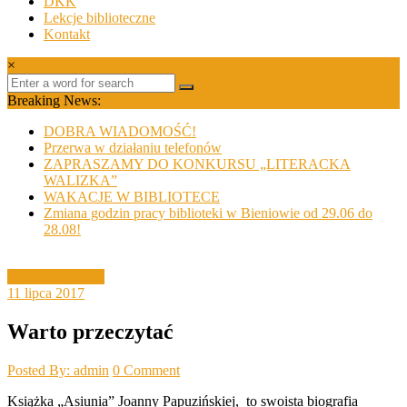
DKK
Lekcje biblioteczne
Kontakt
×
Breaking News:
DOBRA WIADOMOŚĆ!
Przerwa w działaniu telefonów
ZAPRASZAMY DO KONKURSU „LITERACKA
WALIZKA”
WAKACJE W BIBLIOTECE
Zmiana godzin pracy biblioteki w Bieniowie od 29.06 do
28.08!
biblioteka poleca
11 lipca 2017
Warto przeczytać
Posted By: admin
0 Comment
Książka „Asiunia” Joanny Papuzińskiej, to swoista biografia