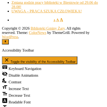
Zmiana godzin pracy biblioteki w Bieniowie od 29.06 do
28.08!
UWAGA – PRACA SZUKA CZŁOWIEKA!
A
A
A
Copyright © 2026
Biblioteki Gminy Żary
. All rights
reserved. Theme:
ColorNews
by ThemeGrill. Powered by
WordPress
.
Accessibility Toolbar
close
Toggle the visibility of the Accessibility Toolbar
keyboard
Keyboard Navigation
visibility_off
Disable Animations
nights_stay
Contrast
format_size
Increase Text
text_fields
Decrease Text
font_download
Readable Font