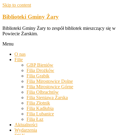
Skip to content
Biblioteki Gminy Żary
Biblioteki Gminy Żary to zespół bibliotek mieszczący się w
Powiecie Żarskim.
Menu
O nas
Filie
GBP Bieniów
Filia Drożków
Filia Grabik
Filia Mirostowice Dolne
Filia Mirostowice Górne
Filia Olbrachtów
Filia Sieniawa Żarska
Filia Złotnik
Filia Kadłubia
Filia Lubanice
Filia Łaz
Aktualności
Wydarzenia