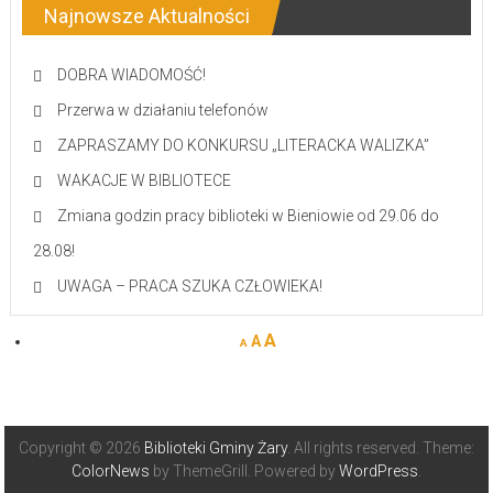
Najnowsze Aktualności
DOBRA WIADOMOŚĆ!
Przerwa w działaniu telefonów
ZAPRASZAMY DO KONKURSU „LITERACKA WALIZKA”
WAKACJE W BIBLIOTECE
Zmiana godzin pracy biblioteki w Bieniowie od 29.06 do
28.08!
UWAGA – PRACA SZUKA CZŁOWIEKA!
A
A
A
Copyright © 2026
Biblioteki Gminy Żary
. All rights reserved. Theme:
ColorNews
by ThemeGrill. Powered by
WordPress
.