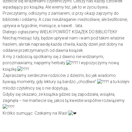
dzielicie się wrażeniami czytelniczymi. Cieszy nas każdy człowiek
wpadający po książkę. Ale wiemy też, jak to w życiu bywa…
Przeczytamy, odłożymy z zamiarem, iż przy okazji zajrzymy do
biblioteki i oddamy. A czas nieubłaganie i niezłośliwie, ale bezlitośnie,
upływa w tygodnie, miesiące, a nawet… lata.
Dlatego ogłaszamy WIELKI POWRÓT KSIĄŻEK DO BIBLIOTEKI!
Niechaj miesiąc luty, będzie upływał nam i wam pod takim właśnie
hasłem, ale tak naprawdę każda chwila, każdy dzień jest dobry na
oddanie przetrzymanych od dawna książek.
A my z radością spotkamy się z dawno nie widzianymi,
porozmawiamy, napijemy herbaty
I wypożyczymy nową
książkę
Zapraszamy serdecznie rodziców z dziećmi, bo jak wiadomo
bywają momenty, gdy lektury są bardzo „chodliwe”
a tu kolejni
młodzi czytelnicy się o nie dopytują…
Gdyby się okazało, że książka gdzieś się zapodziała, wsiąkła,
zaginęła – nie martwcie się, jakoś tą kwestie wspólnie rozwiążemy
Krótko sumując: Czekamy na Was!