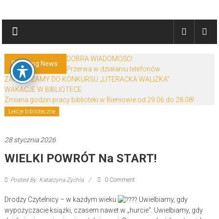
Skip
Biblioteki
to
content
Gminy
Żary
DOBRA WIADOMOŚĆ!
Breaking News:
Przerwa w działaniu telefonów
Biblioteki
ZAPRASZAMY DO KONKURSU „LITERACKA WALIZKA”
Gminy
WAKACJE W BIBLIOTECE
Żary
Zmiana godzin pracy biblioteki w Bieniowie od 29.06 do 28.08!
to
Lekcje biblioteczne
zespół
bibliotek
28 stycznia 2026
mieszczący
WIELKI POWRÓT Na START!
się
w
Powiecie
Posted By: Katarzyna Zychla
0 Comment
Żarskim.
Drodzy Czytelnicy – w każdym wieku
Uwielbiamy, gdy
wypożyczacie książki, czasem nawet w „hurcie”. Uwielbiamy, gdy