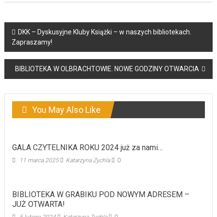
Post
DKK – Dyskusyjne Kluby Książki – w naszych bibliotekach.
Zapraszamy!
navigation
BIBLIOTEKA W OLBRACHTOWIE. NOWE GODZINY OTWARCIA
You May Also Like
GALA CZYTELNIKA ROKU 2024 już za nami…
11 marca 2025
Katarzyna Zychla
0
BIBLIOTEKA W GRABIKU POD NOWYM ADRESEM –
JUŻ OTWARTA!
5 lutego 2024
Katarzyna Zychla
0