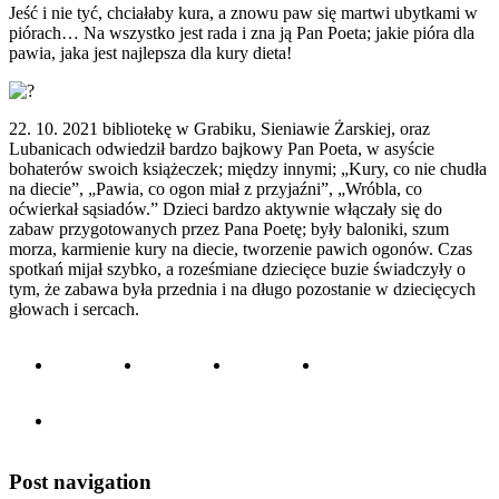
Jeść i nie tyć, chciałaby kura, a znowu paw się martwi ubytkami w
piórach… Na wszystko jest rada i zna ją Pan Poeta; jakie pióra dla
pawia, jaka jest najlepsza dla kury dieta!
22. 10. 2021 bibliotekę w Grabiku, Sieniawie Żarskiej, oraz
Lubanicach odwiedził bardzo bajkowy Pan Poeta, w asyście
bohaterów swoich książeczek; między innymi; „Kury, co nie chudła
na diecie”, „Pawia, co ogon miał z przyjaźni”, „Wróbla, co
oćwierkał sąsiadów.” Dzieci bardzo aktywnie włączały się do
zabaw przygotowanych przez Pana Poetę; były baloniki, szum
morza, karmienie kury na diecie, tworzenie pawich ogonów. Czas
spotkań mijał szybko, a roześmiane dziecięce buzie świadczyły o
tym, że zabawa była przednia i na długo pozostanie w dziecięcych
głowach i sercach.
Post navigation