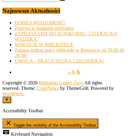
Najnowsze Aktualności
DOBRA WIADOMOŚĆ!
Przerwa w działaniu telefonów
ZAPRASZAMY DO KONKURSU „LITERACKA
WALIZKA”
WAKACJE W BIBLIOTECE
Zmiana godzin pracy biblioteki w Bieniowie od 29.06 do
28.08!
UWAGA – PRACA SZUKA CZŁOWIEKA!
A
A
A
Copyright © 2026
Biblioteki Gminy Żary
. All rights
reserved. Theme:
ColorNews
by ThemeGrill. Powered by
WordPress
.
Accessibility Toolbar
close
Toggle the visibility of the Accessibility Toolbar
keyboard
Keyboard Navigation