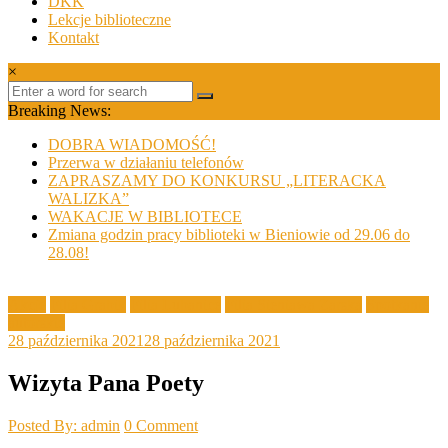
DKK
Lekcje biblioteczne
Kontakt
×
Breaking News:
DOBRA WIADOMOŚĆ!
Przerwa w działaniu telefonów
ZAPRASZAMY DO KONKURSU „LITERACKA
WALIZKA”
WAKACJE W BIBLIOTECE
Zmiana godzin pracy biblioteki w Bieniowie od 29.06 do
28.08!
Akcje
Filia Grabik
Filia Lubanice
Filia Sieniawa Żarska
Spotkanie
autorskie
28 października 2021
28 października 2021
Wizyta Pana Poety
Posted By: admin
0 Comment