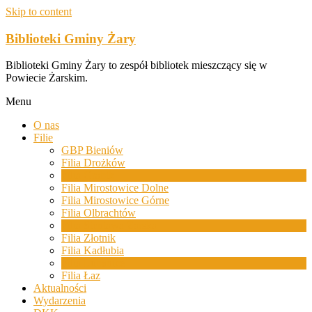
Skip to content
Biblioteki Gminy Żary
Biblioteki Gminy Żary to zespół bibliotek mieszczący się w
Powiecie Żarskim.
Menu
O nas
Filie
GBP Bieniów
Filia Drożków
Filia Grabik
Filia Mirostowice Dolne
Filia Mirostowice Górne
Filia Olbrachtów
Filia Sieniawa Żarska
Filia Złotnik
Filia Kadłubia
Filia Lubanice
Filia Łaz
Aktualności
Wydarzenia