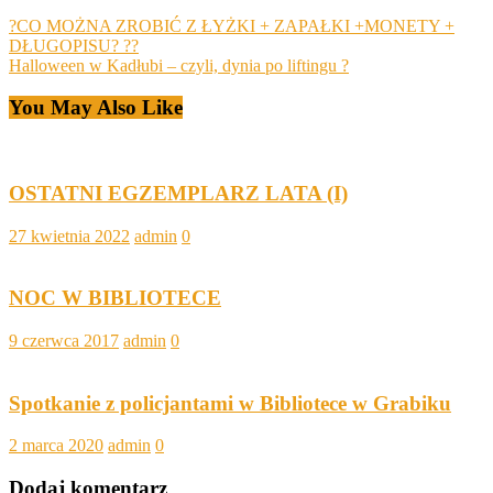
?CO MOŻNA ZROBIĆ Z ŁYŻKI + ZAPAŁKI +MONETY +
DŁUGOPISU? ??
Halloween w Kadłubi – czyli, dynia po liftingu ?
You May Also Like
OSTATNI EGZEMPLARZ LATA (I)
27 kwietnia 2022
admin
0
NOC W BIBLIOTECE
9 czerwca 2017
admin
0
Spotkanie z policjantami w Bibliotece w Grabiku
2 marca 2020
admin
0
Dodaj komentarz