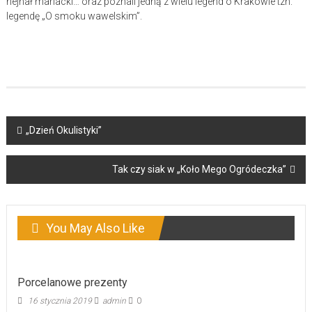
hejnał mariacki… oraz poznali jedną z wielu legend o Krakowie tzn.
legendę „O smoku wawelskim”.
Post
„Dzień Okulistyki”
navigation
Tak czy siak w „Koło Mego Ogródeczka”
You May Also Like
Porcelanowe prezenty
16 stycznia 2019
admin
0