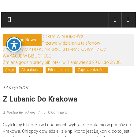
Skip
Biblioteki
to
content
Gminy
Żary
DOBRA WIADOMOŚĆ!
Breaking News:
Przerwa w działaniu telefonów
Biblioteki
ZAPRASZAMY DO KONKURSU „LITERACKA WALIZKA”
Gminy
WAKACJE W BIBLIOTECE
Żary
Zmiana godzin pracy biblioteki w Bieniowie od 29.06 do 28.08!
to
Akcje
Aktualności
Filia Lubanice
Zajęcia z dziećmi
zespół
bibliotek
14 maja 2019
mieszczący
Z Lubanic Do Krakowa
się
w
Powiecie
Posted By: admin
0 Comment
Żarskim.
Czytelnicy biblioteki w Lubanicach wybrali się ostatnio w podróż do
Krakowa. Chłopcy dowiedzieli się np. kto to jest Lajkonik, co to jest