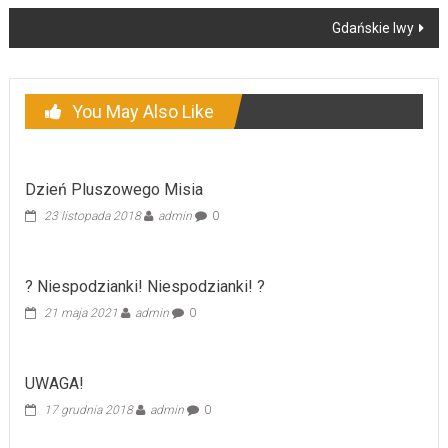
navigation
Gdańskie lwy
You May Also Like
Dzień Pluszowego Misia
23 listopada 2018
admin
0
? Niespodzianki! Niespodzianki! ?
21 maja 2021
admin
0
UWAGA!
17 grudnia 2018
admin
0