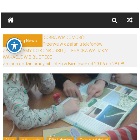
Skip
Biblioteki
to
content
Gminy
Żary
DOBRA WIADOMOŚĆ!
Breaking News:
Przerwa w działaniu telefonów
Biblioteki
ZAPRASZAMY DO KONKURSU „LITERACKA WALIZKA”
Gminy
WAKACJE W BIBLIOTECE
Żary
Zmiana godzin pracy biblioteki w Bieniowie od 29.06 do 28.08!
to
zespół
bibliotek
mieszczący
się
w
Powiecie
Żarskim.
Akcje
Aktualności
Filia Lubanice
Zajęcia z dziećmi