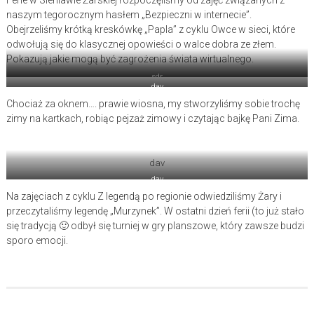
Ferie w Sieniawie Żarskiej rozpoczęliśmy od zajęć związanych z
naszym tegorocznym hasłem „Bezpieczni w internecie”.
Obejrzeliśmy krótką kreskówkę „Papla” z cyklu Owce w sieci, które
odwołują się do klasycznej opowieści o walce dobra ze złem.
Pokazują jakie mogą być zagrożenia świata wirtualnego.
sdr
dav
Chociaż za oknem…. prawie wiosna, my stworzyliśmy sobie trochę
zimy na kartkach, robiąc pejzaż zimowy i czytając bajkę Pani Zima.
dav
dav
Na zajęciach z cyklu Z legendą po regionie odwiedziliśmy Żary i
przeczytaliśmy legendę „Murzynek”. W ostatni dzień ferii (to już stało
się tradycją 🙂 odbył się turniej w gry planszowe, który zawsze budzi
sporo emocji.