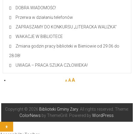
DOBRA WIADOMOŚĆ!
Przerwa w działaniu telefonów
ZAPRASZAMY DO KONKURSU „LITERACKA WALIZKA”
WAKACJE W BIBLIOTECE
Zmiana godzin pracy biblioteki w Bieniowie od 29.06 do
28.08!
UWAGA – PRACA SZUKA CZŁOWIEKA!
A
A
A
Copyright © 2026
Biblioteki Gminy Żary
. All rights reserved. Theme:
ColorNews
by ThemeGrill. Powered by
WordPress
.