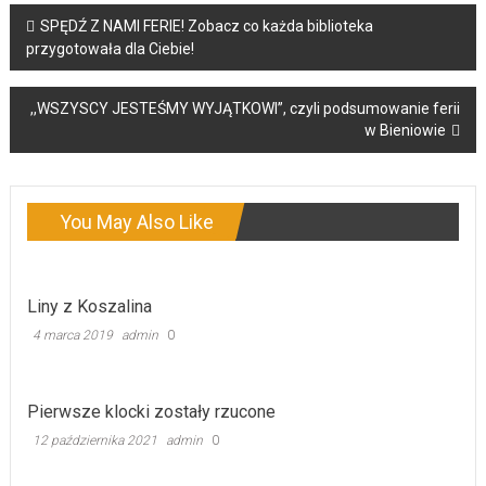
Post
SPĘDŹ Z NAMI FERIE! Zobacz co każda biblioteka
przygotowała dla Ciebie!
navigation
,,WSZYSCY JESTEŚMY WYJĄTKOWI”, czyli podsumowanie ferii
w Bieniowie
You May Also Like
Liny z Koszalina
4 marca 2019
admin
0
Pierwsze klocki zostały rzucone
12 października 2021
admin
0