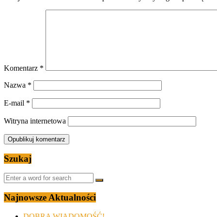
Komentarz
*
Nazwa
*
E-mail
*
Witryna internetowa
Szukaj
Najnowsze Aktualności
DOBRA WIADOMOŚĆ!