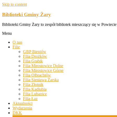
Skip to content
Biblioteki Gminy Żary
Biblioteki Gminy Żary to zespół bibliotek mieszczący się w Powiecie
Menu
O nas
Filie
GBP Bieniów
Filia Drożków
Filia Grabik
Filia Mirostowice Dolne
Filia Mirostowice Górne
Filia Olbrachtów
Filia Sieniawa Żarska
Filia Złotnik
Filia Kadłubia
Filia Lubanice
Filia Łaz
Aktualności
Wydarzenia
DKK