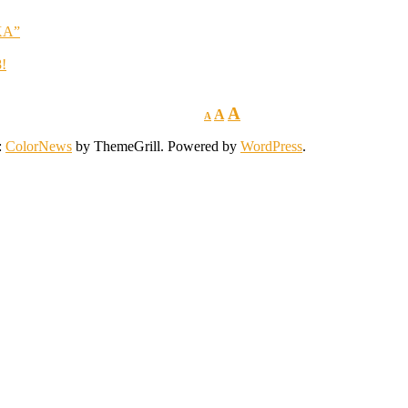
KA”
8!
A
A
A
:
ColorNews
by ThemeGrill. Powered by
WordPress
.