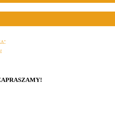
KA”
8!
ZAPRASZAMY!