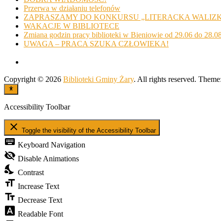
Przerwa w działaniu telefonów
ZAPRASZAMY DO KONKURSU „LITERACKA WALIZ
WAKACJE W BIBLIOTECE
Zmiana godzin pracy biblioteki w Bieniowie od 29.06 do 28.0
UWAGA – PRACA SZUKA CZŁOWIEKA!
Copyright © 2026
Biblioteki Gminy Żary
. All rights reserved. Theme
Accessibility Toolbar
close
Toggle the visibility of the Accessibility Toolbar
keyboard
Keyboard Navigation
visibility_off
Disable Animations
nights_stay
Contrast
format_size
Increase Text
text_fields
Decrease Text
font_download
Readable Font