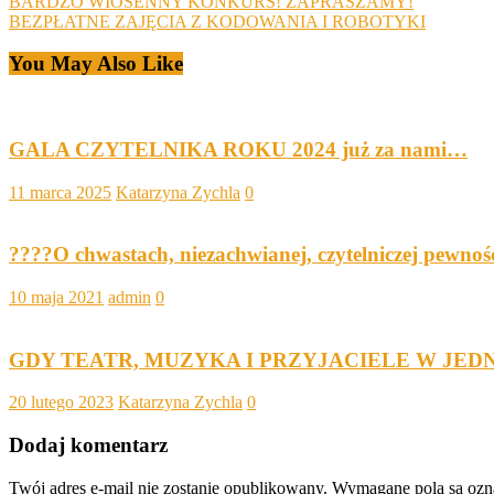
BARDZO WIOSENNY KONKURS! ZAPRASZAMY!
BEZPŁATNE ZAJĘCIA Z KODOWANIA I ROBOTYKI
You May Also Like
GALA CZYTELNIKA ROKU 2024 już za nami…
11 marca 2025
Katarzyna Zychla
0
????O chwastach, niezachwianej, czytelniczej pewnośc
10 maja 2021
admin
0
GDY TEATR, MUZYKA I PRZYJACIELE W JED
20 lutego 2023
Katarzyna Zychla
0
Dodaj komentarz
Twój adres e-mail nie zostanie opublikowany.
Wymagane pola są oz