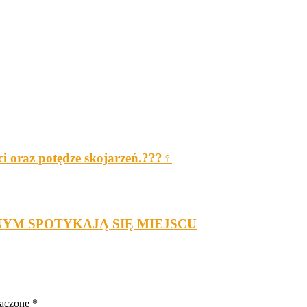
i oraz potędze skojarzeń.???‍♀️
NYM SPOTYKAJĄ SIĘ MIEJSCU
naczone
*