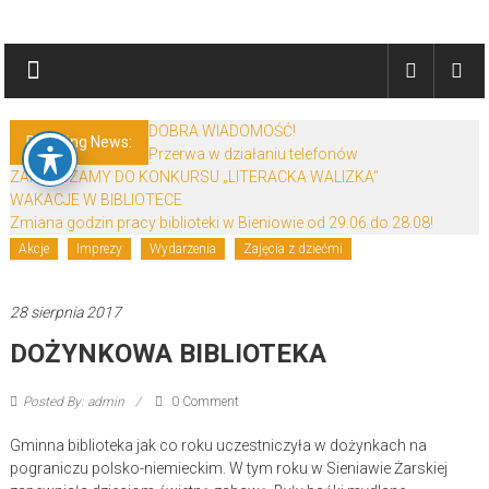
Skip
Biblioteki
to
content
Gminy
Żary
DOBRA WIADOMOŚĆ!
Breaking News:
Przerwa w działaniu telefonów
Biblioteki
ZAPRASZAMY DO KONKURSU „LITERACKA WALIZKA”
Gminy
WAKACJE W BIBLIOTECE
Żary
Zmiana godzin pracy biblioteki w Bieniowie od 29.06 do 28.08!
to
Akcje
Imprezy
Wydarzenia
Zajęcia z dziećmi
zespół
bibliotek
28 sierpnia 2017
mieszczący
DOŻYNKOWA BIBLIOTEKA
się
w
Powiecie
Posted By: admin
0 Comment
Żarskim.
Gminna biblioteka jak co roku uczestniczyła w dożynkach na
pograniczu polsko-niemieckim. W tym roku w Sieniawie Żarskiej