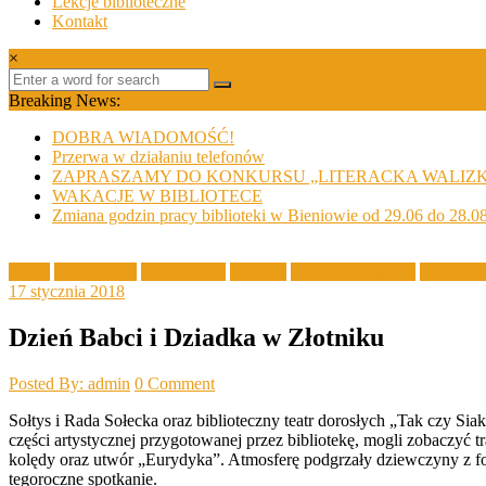
Lekcje biblioteczne
Kontakt
×
Breaking News:
DOBRA WIADOMOŚĆ!
Przerwa w działaniu telefonów
ZAPRASZAMY DO KONKURSU „LITERACKA WALIZ
WAKACJE W BIBLIOTECE
Zmiana godzin pracy biblioteki w Bieniowie od 29.06 do 28.0
Akcje
Aktualności
Filia Złotnik
Imprezy
Ważne Informacje
Wydarzen
17 stycznia 2018
Dzień Babci i Dziadka w Złotniku
Posted By: admin
0 Comment
Sołtys i Rada Sołecka oraz biblioteczny teatr dorosłych „Tak czy Sia
części artystycznej przygotowanej przez bibliotekę, mogli zobacz
kolędy oraz utwór „Eurydyka”. Atmosferę podgrzały dziewczyny z f
tegoroczne spotkanie.