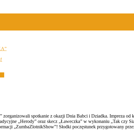
KA”
8!
ia
k” zorganizowali spotkanie z okazji Dnia Babci i Dziadka. Impreza od ki
yć tradycyjne „Herody” oraz skecz „Ławeczka” w wykonaniu „Tak czy 
ormacji „ZumbaZlotnikShow”! Słodki poczęstunek przygotowany przez