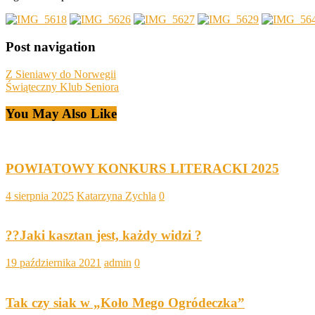
Post navigation
Z Sieniawy do Norwegii
Świąteczny Klub Seniora
You May Also Like
POWIATOWY KONKURS LITERACKI 2025
4 sierpnia 2025
Katarzyna Zychla
0
??Jaki kasztan jest, każdy widzi ?
19 października 2021
admin
0
Tak czy siak w „Koło Mego Ogródeczka”