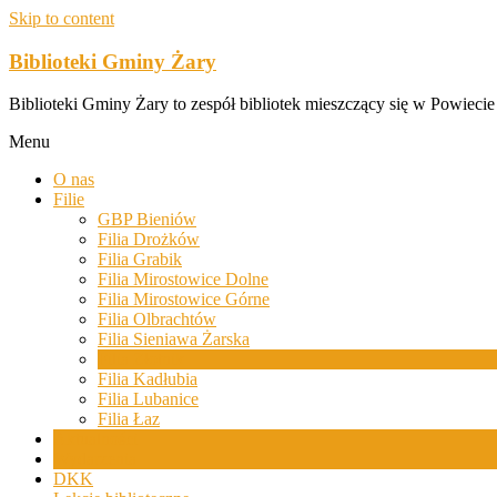
Skip to content
Biblioteki Gminy Żary
Biblioteki Gminy Żary to zespół bibliotek mieszczący się w Powiecie
Menu
O nas
Filie
GBP Bieniów
Filia Drożków
Filia Grabik
Filia Mirostowice Dolne
Filia Mirostowice Górne
Filia Olbrachtów
Filia Sieniawa Żarska
Filia Złotnik
Filia Kadłubia
Filia Lubanice
Filia Łaz
Aktualności
Wydarzenia
DKK