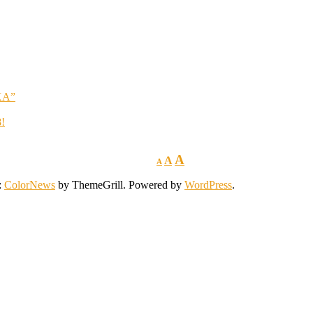
KA”
8!
A
A
A
:
ColorNews
by ThemeGrill. Powered by
WordPress
.