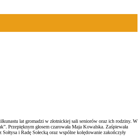
lkunastu lat gromadzi w złotnickiej sali seniorów oraz ich rodziny. W
Siak”. Przepięknym głosem czarowała Maja Kowalska. Zaśpiewała
 Sołtysa i Radę Sołecką oraz wspólne kolędowanie zakończyły