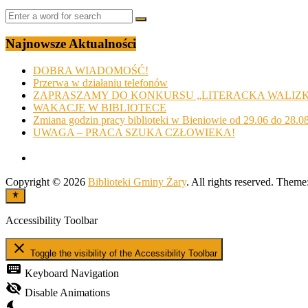
Najnowsze Aktualności
DOBRA WIADOMOŚĆ!
Przerwa w działaniu telefonów
ZAPRASZAMY DO KONKURSU „LITERACKA WALIZ
WAKACJE W BIBLIOTECE
Zmiana godzin pracy biblioteki w Bieniowie od 29.06 do 28.0
UWAGA – PRACA SZUKA CZŁOWIEKA!
Copyright © 2026
Biblioteki Gminy Żary
. All rights reserved. Theme
Accessibility Toolbar
close
Toggle the visibility of the Accessibility Toolbar
keyboard
Keyboard Navigation
visibility_off
Disable Animations
nights_stay