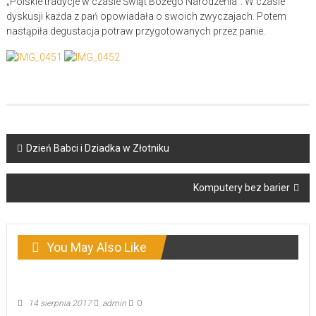
„Polskie tradycje w czasie Świąt Bożego Narodzenia”. W czasie
dyskusji każda z pań opowiadała o swoich zwyczajach. Potem
nastąpiła degustacja potraw przygotowanych przez panie.
Post
Dzień Babci i Dziadka w Złotniku
navigation
Komputery bez barier
You May Also Like
14 sierpnia 2017
admin
0