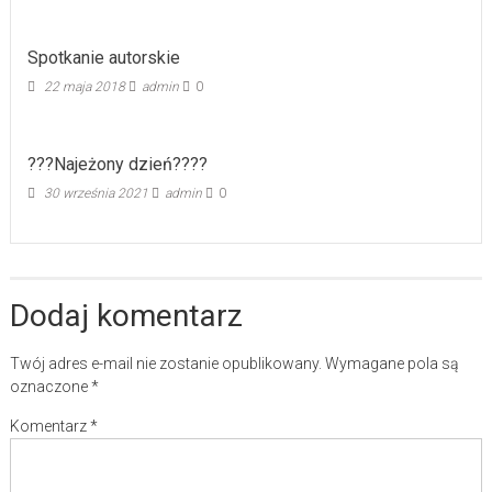
Spotkanie autorskie
22 maja 2018
admin
0
???Najeżony dzień????
30 września 2021
admin
0
Dodaj komentarz
Twój adres e-mail nie zostanie opublikowany.
Wymagane pola są
oznaczone
*
Komentarz
*