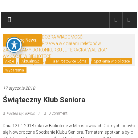
Skip
Biblioteki
to
content
Gminy
Żary
DOBRA WIADOMOŚĆ!
Breaking News:
Przerwa w działaniu telefonów
Biblioteki
ZAPRASZAMY DO KONKURSU „LITERACKA WALIZKA”
Gminy
WAKACJE W BIBLIOTECE
Żary
Akcje
Aktualności
Filia Mirostowice Górne
Spotkania w bibliotece
Zmiana godzin pracy biblioteki w Bieniowie od 29.06 do 28.08!
to
Wydarzenia
zespół
bibliotek
17 stycznia 2018
mieszczący
Świąteczny Klub Seniora
się
w
Powiecie
Posted By: admin
0 Comment
Żarskim.
Dnia 12.01.2018 roku w Bibliotece w Mirostowicach Górnych odbyło
się Noworoczne Spotkanie Klubu Seniora. Tematem spotkania było