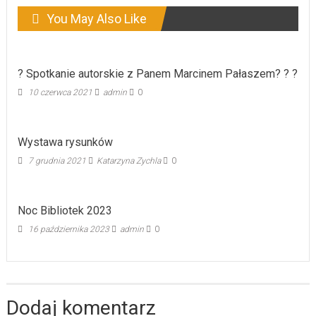
You May Also Like
? Spotkanie autorskie z Panem Marcinem Pałaszem? ? ?
10 czerwca 2021
admin
0
Wystawa rysunków
7 grudnia 2021
Katarzyna Zychla
0
Noc Bibliotek 2023
16 października 2023
admin
0
Dodaj komentarz