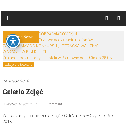
Skip
Biblioteki
to
content
Gminy
Żary
DOBRA WIADOMOŚĆ!
Breaking News:
Przerwa w działaniu telefonów
Biblioteki
ZAPRASZAMY DO KONKURSU „LITERACKA WALIZKA”
Gminy
WAKACJE W BIBLIOTECE
Żary
Zmiana godzin pracy biblioteki w Bieniowie od 29.06 do 28.08!
to
Lekcje biblioteczne
zespół
bibliotek
14 lutego 2019
mieszczący
Galeria Zdjęć
się
w
Powiecie
Posted By: admin
0 Comment
Żarskim.
Zapraszamy do obejrzenia zdjęć z Gali Najlepszy Czytelnik Roku
2018