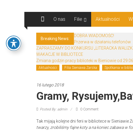
Skip
Biblioteki
to
content
O nas
Filie
Aktualności
W
Gminy
Żary
DOBRA WIADOMOŚĆ!
Breaking News:
Przerwa w działaniu telefonów
Biblioteki
ZAPRASZAMY DO KONKURSU „LITERACKA WALIZK
Gminy
WAKACJE W BIBLIOTECE
Żary
Zmiana godzin pracy biblioteki w Bieniowie od 29.06
to
Aktualności
Filia Sieniawa Żarska
Spotkania w biblio
zespół
bibliotek
16 lutego 2018
mieszczący
Gramy, Rysujemy,b
się
w
Powiecie
Posted By: admin
0 Comment
Żarskim.
Tak mijają kolejne dni ferii w bibliotece w Sieniawie
twarzy, zrobili
ś
my fajne koty a na koniec zabawa w f