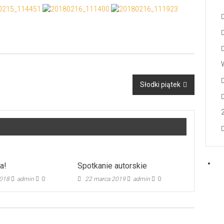
Słodki piątek
a!
Spotkanie autorskie
2018
admin
0
22 marca 2019
admin
0