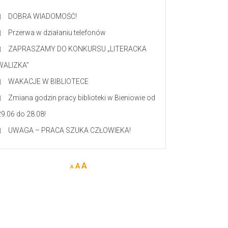
DOBRA WIADOMOŚĆ!
Przerwa w działaniu telefonów
ZAPRASZAMY DO KONKURSU „LITERACKA
WALIZKA”
WAKACJE W BIBLIOTECE
Zmiana godzin pracy biblioteki w Bieniowie od
29.06 do 28.08!
UWAGA – PRACA SZUKA CZŁOWIEKA!
A
A
A