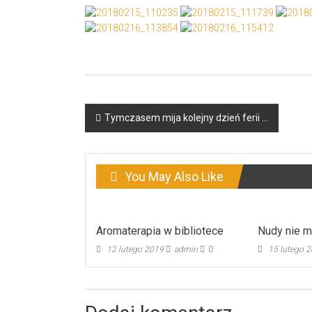
Post
Tymczasem mija kolejny dzień ferii …
navigation
You May Also Like
Aromaterapia w bibliotece
Nudy nie m
12 lutego 2019
admin
0
15 lutego 