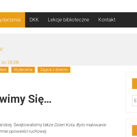
ydarzenia
DKK
Lekcje biblioteczne
Kontakt
A”
 do 28.08!
tece
Wydarzenia
Zajęcia z dziećmi
awimy Się…
 Żarskiej. Świętowaliśmy także
Dzie
ń
Kota. By
ł
o malowanie
ormie opowie
ś
ci ruchowej.